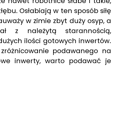
e nawet robotnice słabe i takie,
łębu. Osłabiają w ten sposób siłę
zauważy w zimie zbyt duży osyp, a
ł z należytą starannością,
użych ilości gotowych inwertów.
i zróżnicowanie podawanego na
owe inwerty, warto podawać je