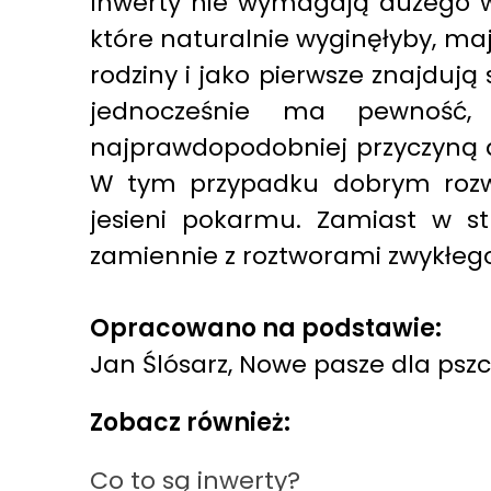
Inwerty nie wymagają dużego wys
które naturalnie wyginęłyby, maj
rodziny i jako pierwsze znajdują
jednocześnie ma pewność, 
najprawdopodobniej przyczyną d
W tym przypadku dobrym rozwi
jesieni pokarmu. Zamiast w s
zamiennie z roztworami zwykłego
Opracowano na podstawie:
Jan Ślósarz, Nowe pasze dla pszcz
Zobacz również:
Co to są inwerty?