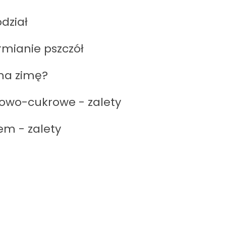
dział
rmianie pszczół
 na zimę?
dowo-cukrowe - zalety
em - zalety