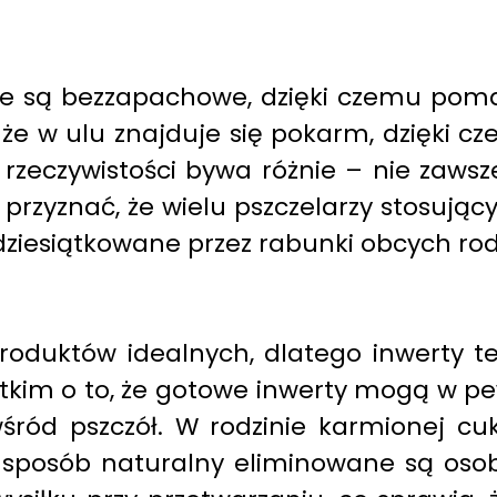
, że są bezzapachowe, dzięki czemu po
 że w ulu znajduje się pokarm, dzięki c
 rzeczywistości bywa różnie – nie zaws
rzyznać, że wielu pszczelarzy stosującyc
dziesiątkowane przez rabunki obcych rod
oduktów idealnych, dlatego inwerty te
stkim o to, że gotowe inwerty mogą w pe
wśród pszczół. W rodzinie karmionej cu
w sposób naturalny eliminowane są osob