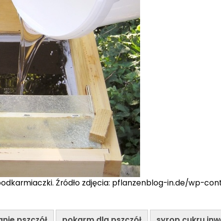
podkarmiaczki. Źródło zdjęcia: pflanzenblog-in.de/wp-co
nie pszczół
pokarm dla pszczół
syrop cukru in