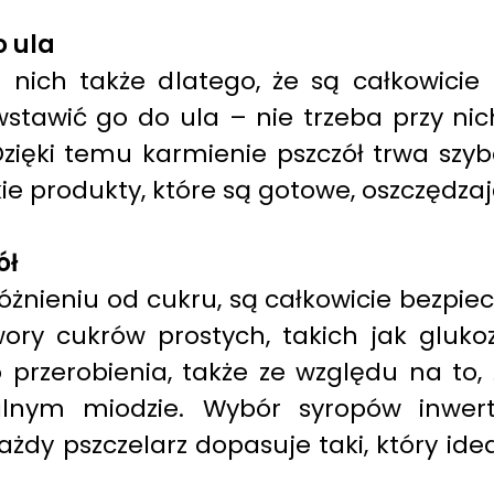
o ula
 z nich także dlatego, że są całkowic
stawić go do ula – nie trzeba przy nic
zięki temu karmienie pszczół trwa szybc
e produkty, które są gotowe, oszczędzaj
ół
żnieniu od cukru, są całkowicie bezpiecz
y cukrów prostych, takich jak glukoza
przerobienia, także ze względu na to, 
ralnym miodzie. Wybór syropów inwe
każdy pszczelarz dopasuje taki, który id