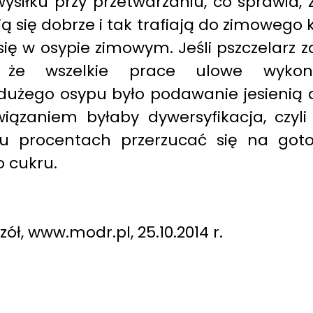
iłku przy przetwarzaniu, co sprawia, ż
ą się dobrze i tak trafiają do zimowego k
 się w osypie zimowym. Jeśli pszczelarz 
że wszelkie prace ulowe wykona
użego osypu było podawanie jesienią d
ązaniem byłaby dywersyfikacja, czyl
tu procentach przerzucać się na got
 cukru.
ół, www.modr.pl, 25.10.2014 r.