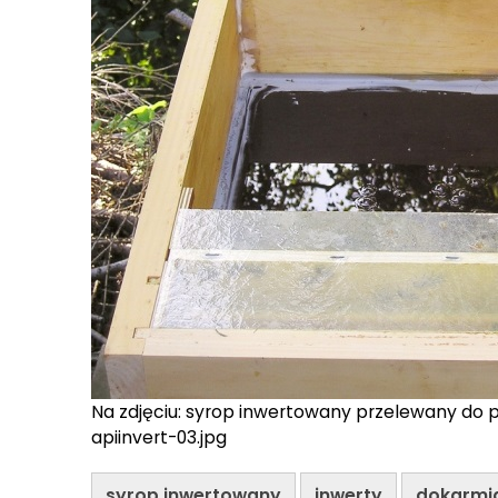
Na zdjęciu: syrop inwertowany przelewany do 
apiinvert-03.jpg
syrop inwertowany
inwerty
dokarmia