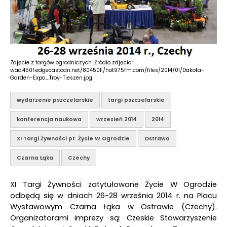
Zdjęcie z targów ogrodniczych. Źródło zdjęcia:
wac.450f.edgecastcdn.net/80450F/hot975fm.com/files/2014/01/Dakota-
Garden-Expo_Troy-Tieszen.jpg
wydarzenie pszczelarskie
targi pszczelarskie
konferencja naukowa
wrzesień 2014
2014
XI Targi Żywności pt. Życie W Ogrodzie
Ostrawa
Czarna Łąka
Czechy
XI Targi Żywności zatytułowane Życie W Ogrodzie
odbędą się w dniach 26-28 września 2014 r. na Placu
Wystawowym Czarna Łąka w Ostrawie (Czechy).
Organizatorami imprezy są: Czeskie Stowarzyszenie