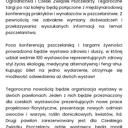
Ogrodnictwa i Czeski Związek Pszczelarzy. Tegoroczne
targi po raz kolejny będą połączone z międzynarodową
konferencją praktyków i wynalazców w pszczelarstwie. Z
pewnością nie zabraknie wymiany doświadczeń i
przekazywania wyszukanych informacji na temat
pszczelarstwa.
Poza konferencją pszczelarską i targami żywności
prowadzona będzie wystawa zdrowia i duszy, w której
udział weźmie 100 wystawców reprezentujących zdrowy
styl życia, ekologię, medycynę alternatywną i feng-shui.
Kupując bilet na jedno wydarzenie, otrzymuje się
możliwość odwiedzenia aż dwóch wystaw!
Tegoroczna nowością będzie organizacja wystawy w
dwóch pawilonach. Jeden z nich będzie przeznaczony
dla czeskich wystawców prezentujących nowe prace
projektowo-florystyczne, prezentacje nowych odmian
owoców i warzyw, roślin doniczkowych, kwiatów, itd.
Drugi pawilon zarezerwowany jest dla Czeskiego
Związku Pszczelarzy, gdzie wystawcy będą mogli