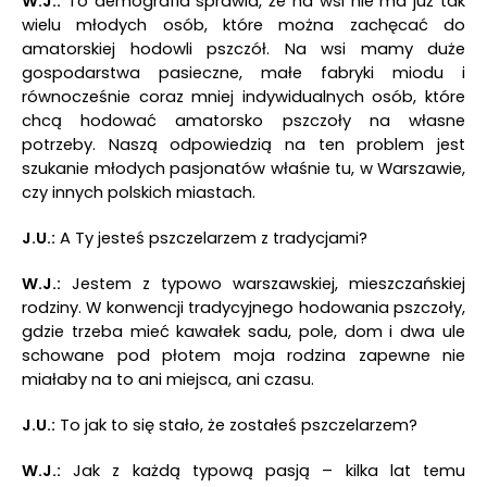
W.J.:
To demografia sprawia, że na wsi nie ma już tak
wielu młodych osób, które można zachęcać do
amatorskiej hodowli pszczół. Na wsi mamy duże
gospodarstwa pasieczne, małe fabryki miodu i
równocześnie coraz mniej indywidualnych osób, które
chcą hodować amatorsko pszczoły na własne
potrzeby. Naszą odpowiedzią na ten problem jest
szukanie młodych pasjonatów właśnie tu, w Warszawie,
czy innych polskich miastach.
J.U.:
A Ty jesteś pszczelarzem z tradycjami?
W.J.:
Jestem z typowo warszawskiej, mieszczańskiej
rodziny. W konwencji tradycyjnego hodowania pszczoły,
gdzie trzeba mieć kawałek sadu, pole, dom i dwa ule
schowane pod płotem moja rodzina zapewne nie
miałaby na to ani miejsca, ani czasu.
J.U.:
To jak to się stało, że zostałeś pszczelarzem?
W.J.:
Jak z każdą typową pasją – kilka lat temu