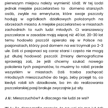
pierwszym miejscu należy wymienić Łódź. W tej Łodzi
jednak miejskie pszczelarstwo to domena starszych
osób, zwykle na emeryturze, które swoje pszczoły
hodują w ogródkach działkowych położonych na
obrzeżach miasta. A miejskie pszczelarstwo w miastach
zachodnich to ruch ludzi młodych. Ci warszawscy
pszczelarze w zasadzie mają więcej niż 40 lat. 20-30 lat
temu hodowla pszczół opierała się w Polsce na
pasjonatach, którzy pod domem na wsi trzymali po 2-3
ule. Dziś ci pasjonaci są coraz starsi i często nie mogą
już dłużej hodować pszczół. Zmiany demograficzne
sprawiają zaś, że jeśli chcemy szukać nowego
pokolenia tych pasjonatów, to musimy to robić przede
wszystkim w miastach. Dziś trzeba zachęcać
młodszych mieszczuchów do tego, żeby przejęli to, co
kiedyś robili ich dziadkowie, bo im do realizowania
pszczelarskiej pasji brakuje zwyczajnie już siły.
J.U.:
Mieszczuchów? A dlaczego nie ludzi ze wsi?