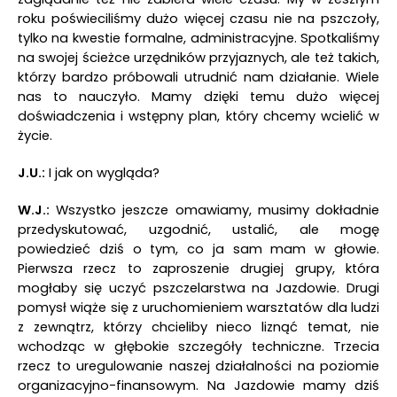
roku poświeciliśmy dużo więcej czasu nie na pszczoły,
tylko na kwestie formalne, administracyjne. Spotkaliśmy
na swojej ścieżce urzędników przyjaznych, ale też takich,
którzy bardzo próbowali utrudnić nam działanie. Wiele
nas to nauczyło. Mamy dzięki temu dużo więcej
doświadczenia i wstępny plan, który chcemy wcielić w
życie.
J.U.:
I jak on wygląda?
W.J.:
Wszystko jeszcze omawiamy, musimy dokładnie
przedyskutować, uzgodnić, ustalić, ale mogę
powiedzieć dziś o tym, co ja sam mam w głowie.
Pierwsza rzecz to zaproszenie drugiej grupy, która
mogłaby się uczyć pszczelarstwa na Jazdowie. Drugi
pomysł wiąże się z uruchomieniem warsztatów dla ludzi
z zewnątrz, którzy chcieliby nieco liznąć temat, nie
wchodząc w głębokie szczegóły techniczne. Trzecia
rzecz to uregulowanie naszej działalności na poziomie
organizacyjno-finansowym. Na Jazdowie mamy dziś