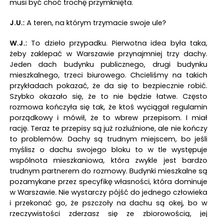
musi być choć trochę przymknięta.
J.U.:
A teren, na którym trzymacie swoje ule?
W.J.:
To dzieło przypadku. Pierwotna idea była taka,
żeby zaklepać w Warszawie przynajmniej trzy dachy.
Jeden dach budynku publicznego, drugi budynku
mieszkalnego, trzeci biurowego. Chcieliśmy na takich
przykładach pokazać, że da się to bezpiecznie robić.
Szybko okazało się, że to nie będzie łatwe. Często
rozmowa kończyła się tak, że ktoś wyciągał regulamin
porządkowy i mówił, że to wbrew przepisom. I miał
rację. Teraz te przepisy są już rozluźnione, ale nie kończy
to problemów. Dachy są trudnym miejscem, bo jeśli
myślisz o dachu swojego bloku to w tle występuje
wspólnota mieszkaniowa, która zwykle jest bardzo
trudnym partnerem do rozmowy. Budynki mieszkalne są
pozamykane przez specyfikę własności, która dominuje
w Warszawie. Nie wystarczy pójść do jednego człowieka
i przekonać go, że pszczoły na dachu są okej, bo w
rzeczywistości zderzasz się ze zbiorowością, jej