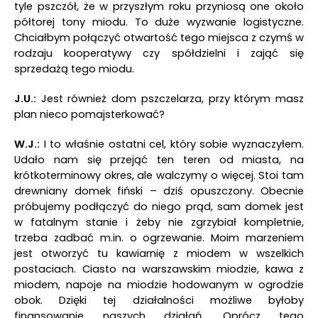
tyle pszczół, że w przyszłym roku przyniosą one około
półtorej tony miodu. To duże wyzwanie logistyczne.
Chciałbym połączyć otwartość tego miejsca z czymś w
rodzaju kooperatywy czy spółdzielni i zająć się
sprzedażą tego miodu.
J.U.:
Jest również dom pszczelarza, przy którym masz
plan nieco pomajsterkować?
W.J.:
I to właśnie ostatni cel, który sobie wyznaczyłem.
Udało nam się przejąć ten teren od miasta, na
krótkoterminowy okres, ale walczymy o więcej. Stoi tam
drewniany domek fiński – dziś opuszczony. Obecnie
próbujemy podłączyć do niego prąd, sam domek jest
w fatalnym stanie i żeby nie zgrzybiał kompletnie,
trzeba zadbać m.in. o ogrzewanie. Moim marzeniem
jest otworzyć tu kawiarnię z miodem w wszelkich
postaciach. Ciasto na warszawskim miodzie, kawa z
miodem, napoje na miodzie hodowanym w ogrodzie
obok. Dzięki tej działalności możliwe byłoby
finansowanie naszych działań. Oprócz tego