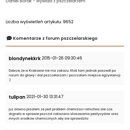
Daniel Borak - wywiad z pszczelarzem
Liczba wyświetleń artykułu: 9652
Komentarze z forum pszczelarskiego
2015-01-26 09:30:46
blondynekkrk
Dobrze, że w Krakowie nie ma zakazu. Ktoś tam jednak poszedł po
rozum do głowy i dał pszczelarzom i pszczołom miejsce egzystencji
:)
2021-01-30 13:31:47
tulipan
juz dawno pisalem ze jest problem chemizaci rolnictwa ale cos
drgnelo w sprawie pszczol zakazano stosowania pestycydow oraz
innych srodkow chemicznych oby sie sprawdzilo