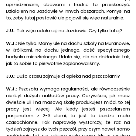
uprzedzeniami, obawami i trudno to przeskoczyć.
Działałem na Jazdowie w innych obszarach. Pomysł na
to, żeby tutaj postawić ule pojawił się więc naturalnie.
J.U.:
Tak więc udało się na Jazdowie. Czy tylko tutaj?
W.J.:
Nie tylko. Mamy ule na dachu szkoły na Muranowie,
w Królikarni, na dachu jednego, dość specyficznego
budynku mieszkalnego. Udało się, ale nie dokładnie tak,
jak to sobie to pierwotnie zaplanowaliśmy.
J.U.:
Dużo czasu zajmuje ci opieka nad pszczołami?
W.J.:
Pszczoła wymaga regularności, ale równocześnie
niezbyt dużych nakładów pracy. Oczywiście, jak masz
dwieście uli i na masową skalę produkujesz miód, to tej
pracy jest więcej. Ale kiedy jesteś pszczelarzem
pasjonatem z 2-3 ulami, to jest to bardzo mało
czasochłonne. Tak naprawdę wystarczy, że raz na
tydzień zajrzysz do tych pszczół, przy czym nawet samo
zaglądanie też nie zabiera wiele czasu. My w zeszłym