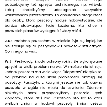
potrzebujemy też sprzętu technicznego, np. wirówki,
którą chcielibyśmy udostępniać wszystkim
warszawskim pszczelarzom. To absurdalnie droga rzecz
dla osoby, która pszczoły hoduje hobbystycznie, ale
bardzo ułatwiająca życie każdemu, kto chce z
pszczelich plastrów wyciągnąć świeży miód.
J.U.:
Podobno pszczołom w mieście żyje się lepiej, bo
nie stosuje się tu pestycydów i nawozów sztucznych.
Co innego na wsi...
W.J.:
Pestycydy, środki ochrony roślin, źle wykonywane
opryski to wielki problem na wsi. W mieście nie istnieje.
Jednak pszczoła ma wiele więcej "kłopotów" niż tylko to.
Na przykład na dużą skalę problemem okazują się
pasożyty. Pasożyty, z którymi jeszcze nie tak dawno
pszczoła w ogóle nie miała do czynienia. Zdaniem
niektórych sami przysporzyliśmy pszczole tych
kłopotów, które dziś ma. Ostatnich sto lat to czas
wielkich zmian w hodowli pszczoły. Zmian często