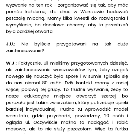
wyzwanie na ten rok – zorganizować się tak, aby móc
pomóc każdemu, kto chce w Warszawie hodować
pszczołę miodną. Mamy kilka kwestii do rozwiązania i
wymyślenia, bo docelowo chcemy, aby ta przestrzeń
była bardziej otwarta.
J.U.:
Nie byliście przygotowani na tak duże
zainteresowanie?
W.J.:
Faktycznie. Uli mieliśmy przygotowanych dziesięć,
ale zainteresowanie warszawiaków tym, żeby czegoś
nowego się nauczyć było spore i w sumie zgłosiło się
do nas niemal 80 osób. Dziś kontakt mamy z mniej
więcej połową tej grupy. To trudne wyzwanie, żeby to
nasze edukacyjne miejsce otworzyć szerzej, bo
pszczoła jest takim zwierzakiem, który potrzebuje opieki
bardziej indywidualnej. Trudno tu wprowadzić model
warsztatu, gdzie przychodzi, powiedzmy, 20 osób i
ogląda ul. Oczywiście można to naciągać i robić
masowo, ale to nie służy pszczołom. Więc ta furtka