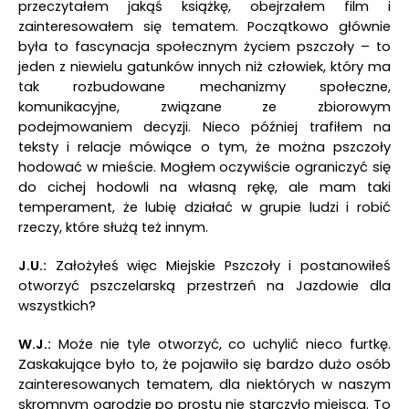
przeczytałem jakąś książkę, obejrzałem film i
zainteresowałem się tematem. Początkowo głównie
była to fascynacja społecznym życiem pszczoły – to
jeden z niewielu gatunków innych niż człowiek, który ma
tak rozbudowane mechanizmy społeczne,
komunikacyjne, związane ze zbiorowym
podejmowaniem decyzji. Nieco później trafiłem na
teksty i relacje mówiące o tym, że można pszczoły
hodować w mieście. Mogłem oczywiście ograniczyć się
do cichej hodowli na własną rękę, ale mam taki
temperament, że lubię działać w grupie ludzi i robić
rzeczy, które służą też innym.
J.U.:
Założyłeś więc Miejskie Pszczoły i postanowiłeś
otworzyć pszczelarską przestrzeń na Jazdowie dla
wszystkich?
W.J.:
Może nie tyle otworzyć, co uchylić nieco furtkę.
Zaskakujące było to, że pojawiło się bardzo dużo osób
zainteresowanych tematem, dla niektórych w naszym
skromnym ogrodzie po prostu nie starczyło miejsca. To