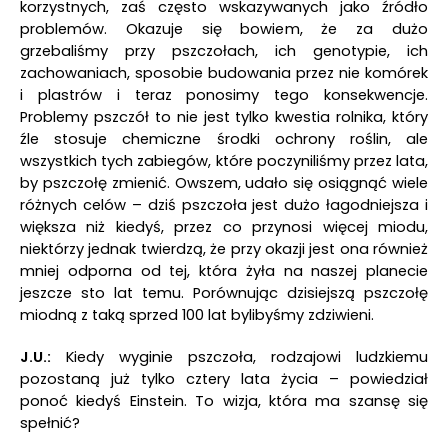
korzystnych, zaś często wskazywanych jako źródło
problemów. Okazuje się bowiem, że za dużo
grzebaliśmy przy pszczołach, ich genotypie, ich
zachowaniach, sposobie budowania przez nie komórek
i plastrów i teraz ponosimy tego konsekwencje.
Problemy pszczół to nie jest tylko kwestia rolnika, który
źle stosuje chemiczne środki ochrony roślin, ale
wszystkich tych zabiegów, które poczyniliśmy przez lata,
by pszczołę zmienić. Owszem, udało się osiągnąć wiele
różnych celów – dziś pszczoła jest dużo łagodniejsza i
większa niż kiedyś, przez co przynosi więcej miodu,
niektórzy jednak twierdzą, że przy okazji jest ona również
mniej odporna od tej, która żyła na naszej planecie
jeszcze sto lat temu. Porównując dzisiejszą pszczołę
miodną z taką sprzed 100 lat bylibyśmy zdziwieni.
J.U.:
Kiedy wyginie pszczoła, rodzajowi ludzkiemu
pozostaną już tylko cztery lata życia – powiedział
ponoć kiedyś Einstein. To wizja, która ma szansę się
spełnić?