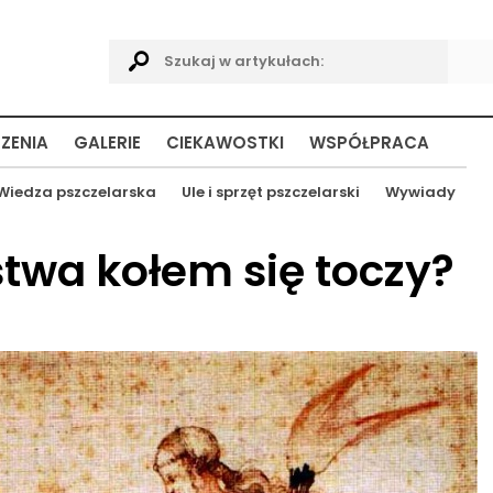
ZENIA
GALERIE
CIEKAWOSTKI
WSPÓŁPRACA
Wiedza pszczelarska
Ule i sprzęt pszczelarski
Wywiady
stwa kołem się toczy?