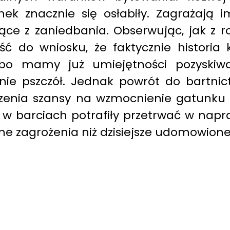
ek znacznie się osłabiły. Zagrażają i
ające z zaniedbania. Obserwując, jak z
ść do wniosku, że faktycznie historia
 bo mamy już umiejętności pozyskiw
ie pszczół. Jednak powrót do bartnict
zenia szansy na wzmocnienie gatunku 
y w barciach potrafiły przetrwać w nap
nne zagrożenia niż dzisiejsze udomowion