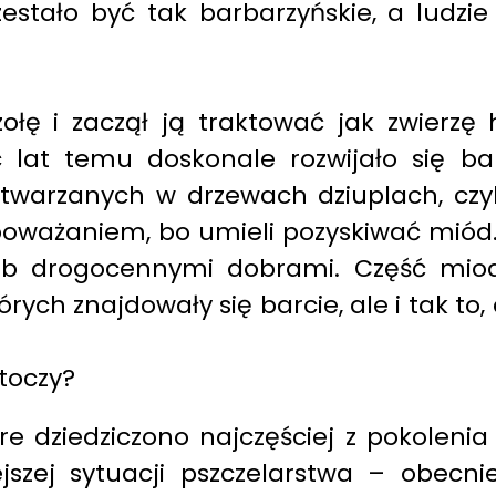
zestało być tak barbarzyńskie, a ludzie
ołę i zaczął ją traktować jak zwierzę
c lat temu doskonale rozwijało się ba
twarzanych w drzewach dziuplach, czy
oważaniem, bo umieli pozyskiwać miód.
lub drogocennymi dobrami. Część mio
ych znajdowały się barcie, ale i tak to
 toczy?
re dziedziczono najczęściej z pokolen
jszej sytuacji pszczelarstwa – obecni