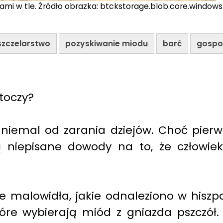
ołami w tle. Źródło obrazka: btckstorage.blob.core.windo
szczelarstwo
pozyskiwanie miodu
barć
gospo
 toczy?
i niemal od zarania dziejów. Choć pier
są niepisane dowody na to, że człowie
malowidła, jakie odnaleziono w hiszpań
tóre wybierają miód z gniazda pszczół. Z