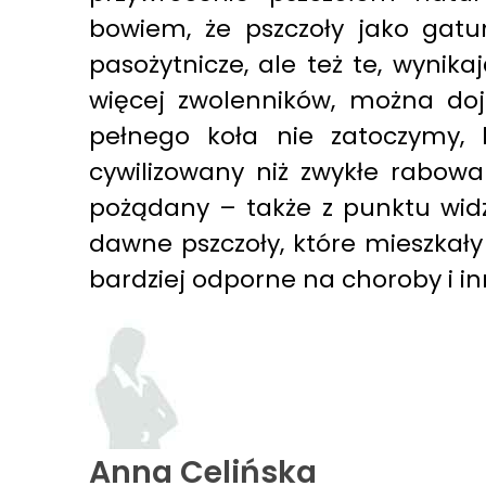
bowiem, że pszczoły jako gatun
pasożytnicze, ale też te, wynik
więcej zwolenników, można doj
pełnego koła nie zatoczymy,
cywilizowany niż zwykłe rabowan
pożądany – także z punktu wid
dawne pszczoły, które mieszkał
bardziej odporne na choroby i i
Anna Celińska