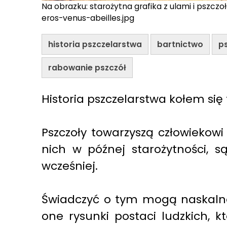
Na obrazku: starożytna grafika z ulami i pszcz
eros-venus-abeilles.jpg
historia pszczelarstwa
bartnictwo
p
rabowanie pszczół
Historia pszczelarstwa kołem się
Pszczoły towarzyszą człowiekow
nich w późnej starożytności, 
wcześniej.
Świadczyć o tym mogą naskalne 
one rysunki postaci ludzkich, k