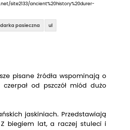
ws.net/site2133/ancient%20history%20durer-
darka pasieczna
ul
wsze pisane źródła wspominają o
k czerpał od pszczół miód dużo
skich jaskiniach. Przedstawiają
 biegiem lat, a raczej stuleci i