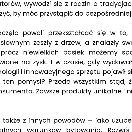
rów, wywodzi się z rodzin o tradycjac
czyć, by móc przystąpić do bezpośredniej
aczęło powoli przekształcać się w to
osłownym zeszły z drzew, a znalazły sw
oprócz niewielkich pasiek możemy s
ione na zysk. I w czasie, gdy wydawało
logii i innowacyjnego sprzętu pojawił s
d ten pomysł? Przede wszystkim stąd, 
onsumenta. Zawsze produkty unikalne i 
ć także z innych powodów – jako uzupe
alnych warunków bytowania. Rozwój 