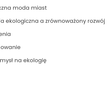
giczna moda miast
ja ekologiczna a zrównoważony rozwój
enia
mowanie
mysł na ekologię