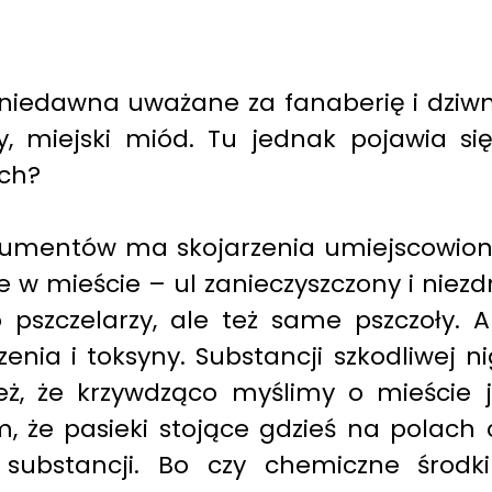
 niedawna uważane za fanaberię i dziwne
, miejski miód. Tu jednak pojawia się
ych?
sumentów ma skojarzenia umiejscowion
le w mieście – ul zanieczyszczony i niezd
o pszczelarzy, ale też same pszczoły. 
enia i toksyny. Substancji szkodliwej n
eż, że krzywdząco myślimy o mieście j
że pasieki stojące gdzieś na polach 
 substancji. Bo czy chemiczne środk