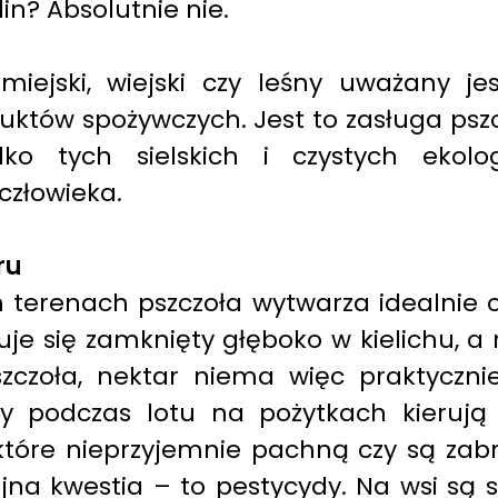
in? Absolutnie nie.
iejski, wiejski czy leśny uważany je
któw spożywczych. Jest to zasługa pszcz
lko tych sielskich i czystych ekolog
człowieka.
ru
terenach pszczoła wytwarza idealnie c
uje się zamknięty głęboko w kielichu, a 
zczoła, nektar niema więc praktyczni
oły podczas lotu na pożytkach kierują
 które nieprzyjemnie pachną czy są za
lejna kwestia – to pestycydy. Na wsi s