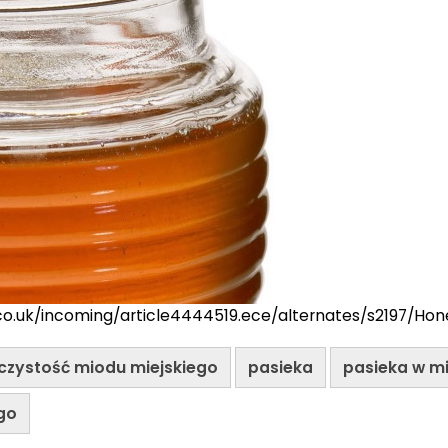
ror.co.uk/incoming/article4444519.ece/alternates/s2197/Ho
czystość miodu miejskiego
pasieka
pasieka w m
go