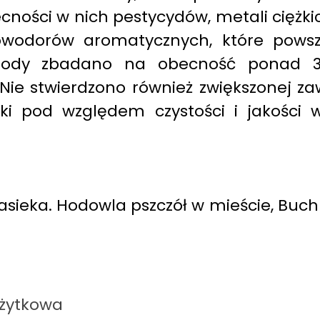
ości w nich pestycydów, metali ciężkic
glowodorów aromatycznych, które pows
iody zbadano na obecność ponad 3
Nie stwierdzono również zwiększonej zaw
i pod względem czystości i jakości 
sieka. Hodowla pszczół w mieście, Buchma
ożytkowa