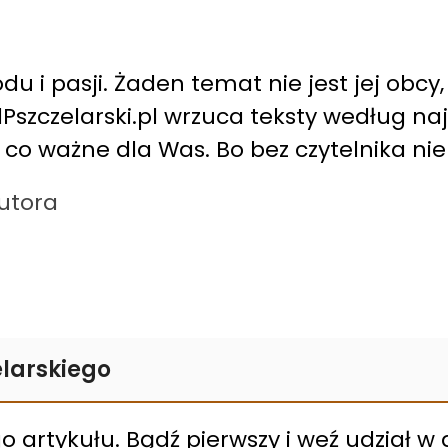
du i pasji. Żaden temat nie jest jej obcy,
alPszczelarski.pl wrzuca teksty według n
, co ważne dla Was. Bo bez czytelnika ni
autora
larskiego
 artykułu. Bądź pierwszy i weź udział w d