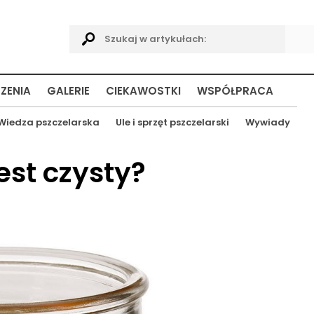
ZENIA
GALERIE
CIEKAWOSTKI
WSPÓŁPRACA
Wiedza pszczelarska
Ule i sprzęt pszczelarski
Wywiady
est czysty?