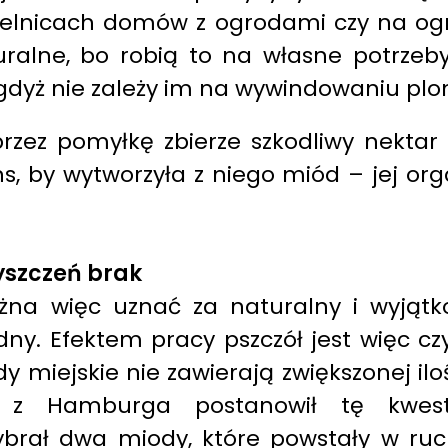
zielnicach domów z ogrodami czy na og
ralne, bo robią to na własne potrzeby 
gdyż nie zależy im na wywindowaniu pl
przez pomyłkę zbierze szkodliwy nekta
, by wytworzyła z niego miód – jej orga
yszczeń brak
na więc uznać za naturalny i wyjątkow
ny. Efektem pracy pszczół jest więc czy
 miejskie nie zawierają zwiększonej ilo
ski z Hamburga postanowił tę kwes
brał dwa miody, które powstały w ruch