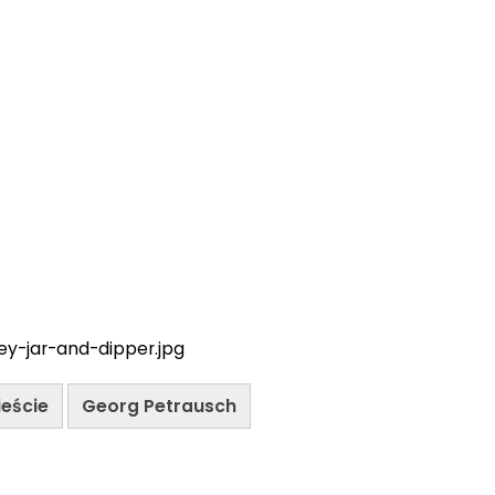
ney-jar-and-dipper.jpg
ieście
Georg Petrausch