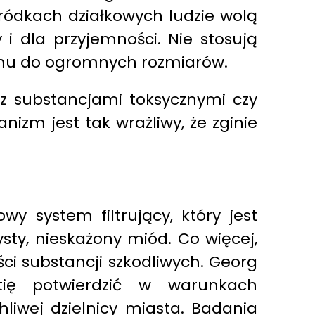
ródkach działkowych ludzie wolą
i dla przyjemności. Nie stosują
onu do ogromnych rozmiarów.
r z substancjami toksycznymi czy
nizm jest tak wrażliwy, że zginie
y system filtrujący, który jest
sty, nieskażony miód. Co więcej,
ści substancji szkodliwych. Georg
tię potwierdzić w warunkach
liwej dzielnicy miasta. Badania