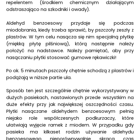
repelentem (środkiem chemicznym działającym
odstraszająco na szkodniki i owady).
Aldehyd benzoesowy przydaje się podczas
miodobrania, kiedy trzeba sprawić, by pszczoły zeszły z
plastrów. W tym celu nasącza się nim specjalną płytkę
(miękką płytę pilśniową), którą następnie należy
położyć na nadstawce. Należy pamiętać, aby przy
nasączaniu płytki stosować gumowe rękawiczki!
Po ok. 5 minutach pszczoły chętnie schodzą z plastrów i
podążają w niższe partie ula.
Sposób ten jest szczególnie chętnie wykorzystywany w
dużych pasiekach, nastawionych przede wszystkim na
duże efekty przy jak największej oszczędności czasu.
Płytki nasączane aldehydem benzoesowym pełnią
niejako role współczesnych podkurzaczy, które
ułatwiają wyjęcie ramek z miodem. W przypadku gdy
pasieka ma kilkaset rodzin używanie aldehydu
benzoesowego nieporównywalnie skraca czas