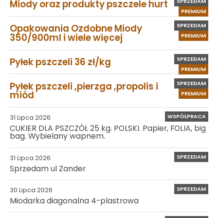
SPRZEDAM
Miody oraz produkty pszczele hurt
PREMIUM
SPRZEDAM
Opakowania Ozdobne Miody
350/900ml i wiele więcej
PREMIUM
SPRZEDAM
Pyłek pszczeli 36 zł/kg
PREMIUM
SPRZEDAM
Pyłek pszczeli ,pierzga ,propolis i
miód
PREMIUM
WSPÓŁPRACA
31 Lipca 2026
CUKIER DLA PSZCZÓŁ 25 kg. POLSKI. Papier, FOLIA, big
bag. Wybielany wapnem.
SPRZEDAM
31 Lipca 2026
Sprzedam ul Zander
SPRZEDAM
30 Lipca 2026
Miodarka diagonalna 4-plastrowa