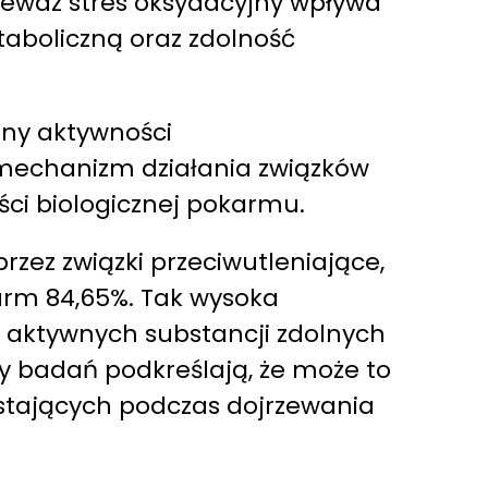
nieważ stres oksydacyjny wpływa
taboliczną oraz zdolność
eny aktywności
y mechanizm działania związków
ci biologicznej pokarmu.
rzez związki przeciwutleniające,
karm 84,65%. Tak wysoka
e aktywnych substancji zdolnych
y badań podkreślają, że może to
wstających podczas dojrzewania