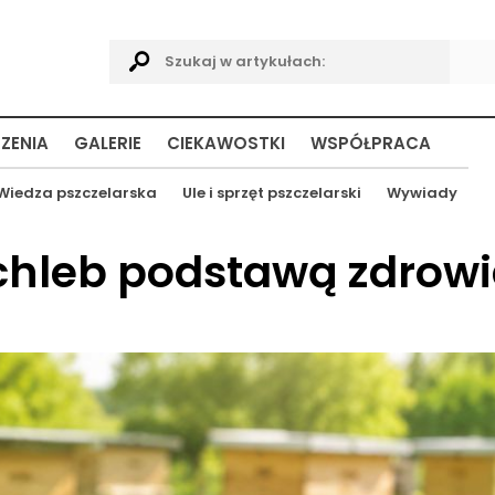
ZENIA
GALERIE
CIEKAWOSTKI
WSPÓŁPRACA
Wiedza pszczelarska
Ule i sprzęt pszczelarski
Wywiady
 chleb podstawą zdrowi