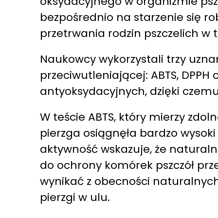
oksydacyjnego w organizmie pszc
bezpośrednio na starzenie się ro
przetrwania rodzin pszczelich 
Naukowcy wykorzystali trzy uzn
przeciwutleniającej: ABTS, DPPH
antyoksydacyjnych, dzięki czem
W teście ABTS, który mierzy zdol
pierzga osiągnęła bardzo wysoki
aktywność wskazuje, że naturaln
do ochrony komórek pszczół prz
wynikać z obecności naturalnych
pierzgi w ulu.