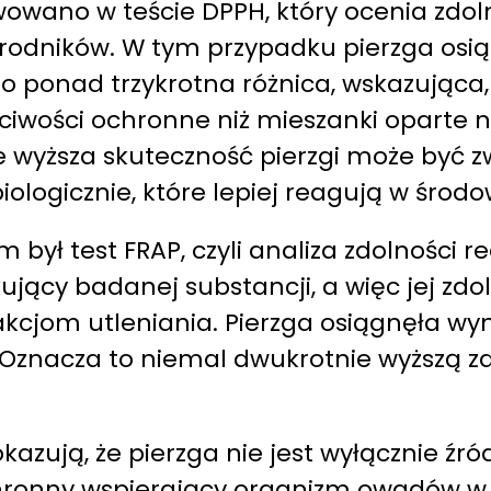
wowano w teście DPPH, który ocenia zdo
h rodników. W tym przypadku pierzga osi
To ponad trzykrotna różnica, wskazująca
ściwości ochronne niż mieszanki oparte 
e wyższa skuteczność pierzgi może być 
ologicznie, które lepiej reagują w środ
ł test FRAP, czyli analiza zdolności re
ujący badanej substancji, a więc jej zd
akcjom utleniania. Pierzga osiągnęła wy
. Oznacza to niemal dwukrotnie wyższą 
azują, że pierzga nie jest wyłącznie źród
hronny wspierający organizm owadów w 