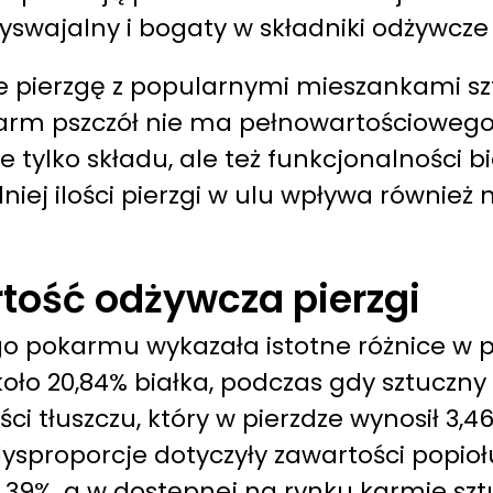
rzyswajalny i bogaty w składniki odżywcz
 pierzgę z popularnymi mieszankami sz
karm pszczół nie ma pełnowartościoweg
ie tylko składu, ale też funkcjonalności b
niej ilości pierzgi w ulu wpływa również 
tość odżywcza pierzgi
znego pokarmu wykazała istotne różnice
oło 20,84% białka, podczas gdy sztuczny
ci tłuszczu, który w pierzdze wynosił 3
dysproporcje dotyczyły zawartości popioł
1,39%, a w dostępnej na rynku karmie sztu