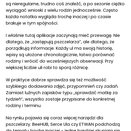
są nieregularne, trudno coś znaleźć, a po sezonie ciężko
wyciągać wnioski z wielu rodzin jednocześnie. Często
każda notatka wygląda trochę inaczej i po czasie
brakuje w tym spójności.
I właśnie tutaj aplikacje zaczynają mieć przewagę. Nie
dlatego, że „zastępują pszczelarza”, ale dlatego, że
porządkują informacje. Każdy ul ma swoją historię,
wpisy są ułożone chronologicznie, łatwo porównać
rodziny i wrócić do wcześniejszych obserwacji. Przy
większej liczbie uli robi to sporą różnicę.
W praktyce dobrze sprawdza się też możliwość
szybkiego dodawania zdjęć, przypomnień czy zadań.
Zamiast luźnych zapisków typu „sprawdzić matkę za
tydzień”, wszystko zostaje przypisane do konkretnej
rodziny i terminu.
Na rynku pojawia się coraz więcej narzędzi dla
pszczelarzy. BeeHUB, Serce Ula czy ETWAN podchodzą
do tematu trochę inaczej - jedne bardziej skupiają się