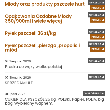
SPRZEDAM
Miody oraz produkty pszczele hurt
PREMIUM
SPRZEDAM
Opakowania Ozdobne Miody
350/900ml i wiele więcej
PREMIUM
SPRZEDAM
Pyłek pszczeli 36 zł/kg
PREMIUM
SPRZEDAM
Pyłek pszczeli ,pierzga ,propolis i
miód
PREMIUM
SPRZEDAM
07 Sierpnia 2026
Praska do węzy wielkopolskiej
SPRZEDAM
07 Sierpnia 2026
SPRZEDAM ULE
WSPÓŁPRACA
31 Lipca 2026
CUKIER DLA PSZCZÓŁ 25 kg. POLSKI. Papier, FOLIA, big
bag. Wybielany wapnem.