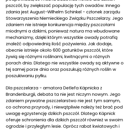
pszczół, by zwiększać populację tych owadów. Innego
zdania jest August-Wilhelm Schinkel - członek zarządu
Stowarzyszenia Niemieckiego Związku Pszczelarzy. Jego
zdaniem nie istnieje konkurencja między pszczołami
miodnymi a dzikimi, ponieważ natura ma wbudowane
mechanizmy, dzięki którym wszystkie owady potrafią
znaleźć odpowiednią ilość pożywienia. Jak dodaje,
obecnie istnieje około 600 gatunków pszczół, które
żywią się różnymi roślinami, kwitnącymi o różnych
porach dnia. Dlatego nie wszystkie owady są aktywne o
tej samej porze dnia oraz poszukują różnych roślin w
poszukiwaniu pyłku.
Dla pszczelarza - amatora Detlefa Käpnicka z
Brandenburgii, debata ta nie jest niczym nowym. Jego
zdaniem prywatne pszczelarstwo nie jest tym samym,
co ochrona przyrody, i niewątpliwie należy też brać pod
uwagę egzystencję dzikich pszczół. Dlatego Käpnick
oferuje schronienia dla dzikich pszczół również w swoim
ogrodzie i przyległym lesie. Oprócz rabat kwiatowych i