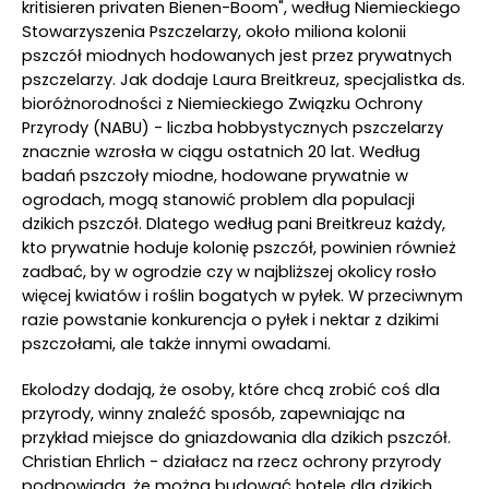
kritisieren privaten Bienen-Boom", według Niemieckiego
Stowarzyszenia Pszczelarzy, około miliona kolonii
pszczół miodnych hodowanych jest przez prywatnych
pszczelarzy. Jak dodaje Laura Breitkreuz, specjalistka ds.
bioróżnorodności z Niemieckiego Związku Ochrony
Przyrody (NABU) - liczba hobbystycznych pszczelarzy
znacznie wzrosła w ciągu ostatnich 20 lat. Według
badań pszczoły miodne, hodowane prywatnie w
ogrodach, mogą stanowić problem dla populacji
dzikich pszczół. Dlatego według pani Breitkreuz każdy,
kto prywatnie hoduje kolonię pszczół, powinien również
zadbać, by w ogrodzie czy w najbliższej okolicy rosło
więcej kwiatów i roślin bogatych w pyłek. W przeciwnym
razie powstanie konkurencja o pyłek i nektar z dzikimi
pszczołami, ale także innymi owadami.
Ekolodzy dodają, że osoby, które chcą zrobić coś dla
przyrody, winny znaleźć sposób, zapewniając na
przykład miejsce do gniazdowania dla dzikich pszczół.
Christian Ehrlich - działacz na rzecz ochrony przyrody
podpowiada, że można budować hotele dla dzikich