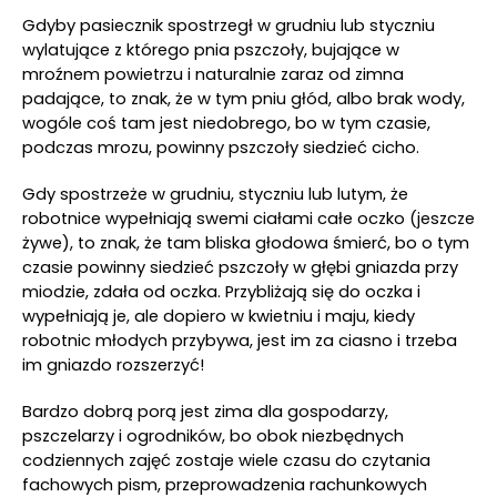
Gdyby pasiecznik spostrzegł w grudniu lub styczniu
wylatujące z którego pnia pszczoły, bujające w
mroźnem powietrzu i naturalnie zaraz od zimna
padające, to znak, że w tym pniu głód, albo brak wody,
wogóle coś tam jest niedobrego, bo w tym czasie,
podczas mrozu, powinny pszczoły siedzieć cicho.
Gdy spostrzeże w grudniu, styczniu lub lutym, że
robotnice wypełniają swemi ciałami całe oczko (jeszcze
żywe), to znak, że tam bliska głodowa śmierć, bo o tym
czasie powinny siedzieć pszczoły w głębi gniazda przy
miodzie, zdała od oczka. Przybliżają się do oczka i
wypełniają je, ale dopiero w kwietniu i maju, kiedy
robotnic młodych przybywa, jest im za ciasno i trzeba
im gniazdo rozszerzyć!
Bardzo dobrą porą jest zima dla gospodarzy,
pszczelarzy i ogrodników, bo obok niezbędnych
codziennych zajęć zostaje wiele czasu do czytania
fachowych pism, przeprowadzenia rachunkowych