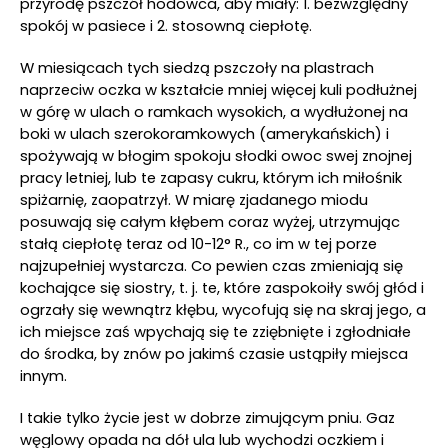
przyrodę pszczół hodowca, aby miały: 1. bezwzględny
spokój w pasiece i 2. stosowną ciepłotę.
W miesiącach tych siedzą pszczoły na plastrach
naprzeciw oczka w kształcie mniej więcej kuli podłużnej
w górę w ulach o ramkach wysokich, a wydłużonej na
boki w ulach szerokoramkowych (amerykańskich) i
spożywają w błogim spokoju słodki owoc swej znojnej
pracy letniej, lub te zapasy cukru, którym ich miłośnik
spiżarnię, zaopatrzył. W miarę zjadanego miodu
posuwają się całym kłębem coraz wyżej, utrzymując
stałą ciepłotę teraz od 10-12° R., co im w tej porze
najzupełniej wystarcza. Co pewien czas zmieniają się
kochające się siostry, t. j. te, które zaspokoiły swój głód i
ogrzały się wewnątrz kłębu, wycofują się na skraj jego, a
ich miejsce zaś wpychają się te zziębnięte i zgłodniałe
do środka, by znów po jakimś czasie ustąpiły miejsca
innym.
I takie tylko życie jest w dobrze zimującym pniu. Gaz
węglowy opada na dół ula lub wychodzi oczkiem i