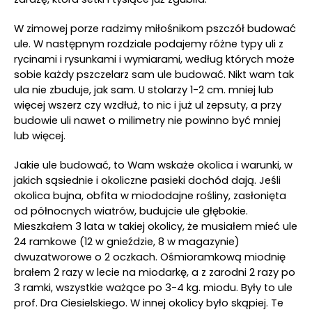
W zimowej porze radzimy miłośnikom pszczół budować
ule. W następnym rozdziale podajemy różne typy uli z
rycinami i rysunkami i wymiarami, według których może
sobie każdy pszczelarz sam ule budować. Nikt wam tak
ula nie zbuduje, jak sam. U stolarzy 1-2 cm. mniej lub
więcej wszerz czy wzdłuż, to nic i już ul zepsuty, a przy
budowie uli nawet o milimetry nie powinno być mniej
lub więcej.
Jakie ule budować, to Wam wskaże okolica i warunki, w
jakich sąsiednie i okoliczne pasieki dochód dają. Jeśli
okolica bujna, obfita w miododajne rośliny, zasłonięta
od północnych wiatrów, budujcie ule głębokie.
Mieszkałem 3 lata w takiej okolicy, że musiałem mieć ule
24 ramkowe (12 w gnieździe, 8 w magazynie)
dwuzatworowe o 2 oczkach. Ośmioramkową miodnię
brałem 2 razy w lecie na miodarkę, a z zarodni 2 razy po
3 ramki, wszystkie ważące po 3-4 kg. miodu. Były to ule
prof. Dra Ciesielskiego. W innej okolicy było skąpiej. Te