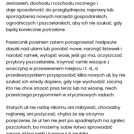
zestawień, dochodu i rozchodu rocznego i
daje sposobność do przeglądnięcia, naprawy lub
sporządzenia nowych narzędzi gospodarskich,
ogrodniczych i pszczelarskich, aby ich nie szukać, gdy
będą koniecznie potrzebne.
Pasiecznik powinien zatem ponaprawiać nadpsute
daszki nad ulami lub porobić nowe, narznąć listewek i
narobić ramek, wytopić wosk, jeśli go ma, oczyszczać
przybory pszczelarskie, trzymać ramki wiszące z
wosczyną w przewiewnem miejscu i t. d., a
przedewszystkiem przysposobić kilka nowych uli, by nie
szukać ich wtedy dopiero, gdy roje wychodzić zaczną.
Kto nie chce stracić pnia teraz lub na wiosnę, niech
przestrzega przypomnień w styczniowych radach.
Starych uli nie radzę nikomu ani nabywać, chociażby
najtaniej, ani pożyczać, chyba że się otrzyma
poręczenie, że ul ten nie jest po spadniętych na zgnilec
pszczołach, bo możemy sobie łatwo sprowadzić
zarazę, która setki i tysiące już zgubiła.