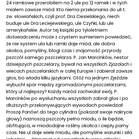
24 ramkowe przerobiłem na 2 ule po 12 ramek i w tych
miałem zawsze miód. Kto niema przekonania do uli t.
zw. słowiańskich, czyli prof. Dra Ciesielskiego, niech
buduje ule Dra Leciejewskiego, ule Czyńki, lub ule
amerykańskie. Autor tej książki po tyloletniem
doświadczeniu może z czystem sumieniem powiedzieć,
że nie system ula lub ramki daje miód, ale dobra
okolica, pomyślny, błogi czas i znajomość przyrody
pszczół samego pszczelarza. P. Jan Marcinków, nestor
dzisiejszych pszczelarzy, bywał na wszystkich Zjazdach i
wiecach pszczelarskich w całej Europie i zabierał zawsze
głos, bo włada kilku językami. Otóż na jednym Zjeździe
wybuchł spór między zgromadzonymi pszczelarzami,
który ul najlepszy? Każdy naród zachwalał swój. P.
Marcinków po wysłuchaniu wszystkich zabrał głos i po
dłuższych przekonywujących wywodach powiedział:
Proszę Panów! do tego cylindra (pokazał swoje nakrycie
głowy) naznoszą pszczoły pełno miodu, o ile będzie,
obfitująca, w miododajne rośliny okolica i ciepły parny
czas. Nie ul daje wiele miodu, ale pomyślne warunki i siła