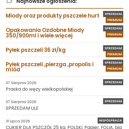
Najnowsze ogłoszenia:
SPRZEDAM
Miody oraz produkty pszczele hurt
PREMIUM
SPRZEDAM
Opakowania Ozdobne Miody
350/900ml i wiele więcej
PREMIUM
SPRZEDAM
Pyłek pszczeli 36 zł/kg
PREMIUM
SPRZEDAM
Pyłek pszczeli ,pierzga ,propolis i
miód
PREMIUM
SPRZEDAM
07 Sierpnia 2026
Praska do węzy wielkopolskiej
SPRZEDAM
07 Sierpnia 2026
SPRZEDAM ULE
WSPÓŁPRACA
31 Lipca 2026
CUKIER DLA PSZCZÓŁ 25 kg. POLSKI. Papier, FOLIA, big