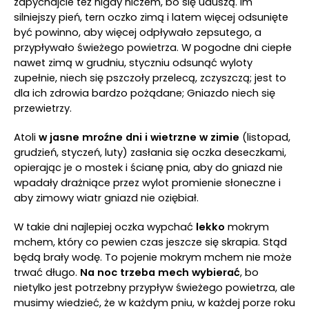
zapychajcie też nigdy niczem, bo się uduszą. Im
silniejszy pień, tern oczko zimą i latem więcej odsunięte
być powinno, aby więcej odpływało zepsutego, a
przypływało świeżego powietrza. W pogodne dni ciepłe
nawet zimą w grudniu, styczniu odsunąć wyloty
zupełnie, niech się pszczoły przelecą, zczyszczą; jest to
dla ich zdrowia bardzo pożądane; Gniazdo niech się
przewietrzy.
Atoli
w jasne mroźne dni i wietrzne w zimie
(listopad,
grudzień, styczeń, luty) zasłania się oczka deseczkami,
opierając je o mostek i ścianę pnia, aby do gniazd nie
wpadały drażniące przez wylot promienie słoneczne i
aby zimowy wiatr gniazd nie oziębiał.
W takie dni najlepiej oczka wypchać
lekko
mokrym
mchem, który co pewien czas jeszcze się skrapia. Stąd
będą brały wodę. To pojenie mokrym mchem nie może
trwać długo.
Na noc trzeba mech wybierać
, bo
nietylko jest potrzebny przypływ świeżego powietrza, ale
musimy wiedzieć, że w każdym pniu, w każdej porze roku