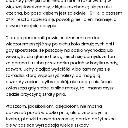
pszczoły przelęknione niepotrzebnie rozchwytują w
większej ilości zapasy, z kłębu rozchodzą się po ulu i
krzepną, bo poza kłębem jest zaledwie +6 ° R., a czasem
0° R., reszta zaperza się, powoli ginie i pień marnieje, a
przynajmniej się obsypie.
Dlatego pasiecznik powinien czasem rano lub
wieczorem przejść się po cichu koło zimujących pni i
gdy spostrzeże, że pszczoły na oczko wychodzą lub
wewnątrz ula głośno huczą, niech się domyśli, że tam
za gorąco i trzeba przez oczko podać w korytku wody,
zatworu uchylić zdjąć wyściółki. Albo tam mysz się
zakradła, którą wypłoszyć należy, bo mogą ją
pszczoły zaciąć i byłby spokój, ale mogą i nie ściąć,
zwłaszcza gdy słabe, a silne mrozy, to i marna mysz
będzie przyczyną straty pnia.
Ptaszkom, jak sikorkom, dzięciołom, nie można
pozwalać pukać w oczko pnia, ale przepłoszyć je
trzeba, ptaszki te owadożerne są bardzo pożyteczne,
ale w pasiece wyrządzają wielkie szkody.