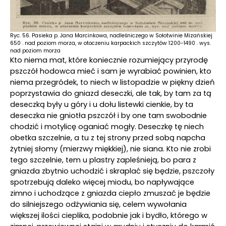
Ryc. 56. Pasieka p. Jana Marcinkowa, nadleśniczego w Sołotwinie Mizańskiej
650 . nad poziom morza, w otoczeniu karpackich szczytów 1200-1490 . wys.
nad poziom morza
Kto niema mat, które koniecznie rozumiejący przyrodę
pszczół hodowca mieć i sam je wyrabiać powinien, kto
niema przegródek, to niech w listopadzie w piękny dzień
poprzystawia do gniazd deseczki, ale tak, by tam za tą
deseczką były u góry i u dołu listewki cienkie, by ta
deseczka nie gniotła pszczół i by one tam swobodnie
chodzić i motylicę oganiać mogły. Deseczkę tę niech
obetka szczelnie, a tu z tej strony przed sobą napcha
żytniej słomy (mierzwy miękkiej), nie siana. Kto nie zrobi
tego szczelnie, tem u plastry zapleśnieją, bo para z
gniazda zbytnio uchodzić i skraplać się będzie, pszczoły
spotrzebują daleko więcej miodu, bo napływające
zimno i uchodzące z gniazda ciepło zmuszać je będzie
do silniejszego odżywiania się, celem wywołania
większej ilości cieplika, podobnie jak i bydło, którego w