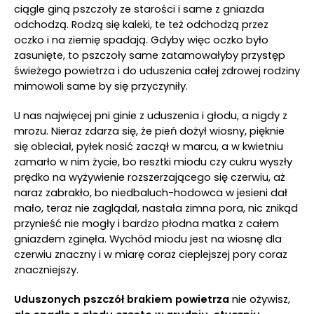
ciągle giną pszczoły ze starości i same z gniazda
odchodzą. Rodzą się kaleki, te też odchodzą przez
oczko i na ziemię spadają. Gdyby więc oczko było
zasunięte, to pszczoły same zatamowałyby przystęp
świeżego powietrza i do uduszenia całej zdrowej rodziny
mimowoli same by się przyczyniły.
U nas najwięcej pni ginie z uduszenia i głodu, a nigdy z
mrozu. Nieraz zdarza się, że pień dożył wiosny, pięknie
się obleciał, pyłek nosić zaczął w marcu, a w kwietniu
zamarło w nim życie, bo resztki miodu czy cukru wyszły
prędko na wyżywienie rozszerzającego się czerwiu, aż
naraz zabrakło, bo niedbaluch-hodowca w jesieni dał
mało, teraz nie zaglądał, nastała zimna pora, nic znikąd
przynieść nie mogły i bardzo płodna matka z całem
gniazdem zginęła. Wychód miodu jest na wiosnę dla
czerwiu znaczny i w miarę coraz cieplejszej pory coraz
znaczniejszy.
Uduszonych pszczół brakiem powietrza
nie ożywisz,