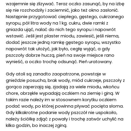
wzajemnie się zlizywać. Teraz oczko zasunąć, by na izbę
się nie rozchodziły i zaciemnić, jako też okno zasłonić.
Następnie przygotować ciepłego, gęstego, cukrzanego
syropu, pół litra wody na 1 kg. cukru, dwie ramki z
gniazda ująć, nalać do nich tego syropu i napowrót
wstawić. Jeśli jest plaster miodu, zawiesić, jeśli niema,
dodać jeszcze jedną ramkę gęstego syropu, wszystko
napowrót tak ułożyć, jak było, cegłę wyjąć, a gdy
pszczoły dobrze huczą, pień na swoje miejsce rano
wynieść, a oczko trochę odsunąć. Pień uratowany.
Gdy atoli są zanadto zaopatrzone, powstaje w
gnieździe posucha, brak wody, miód cukrzeje, pszczoły z
gorąca zaperzają się, zjadają za wiele miodu, wkońcu
chore, obrzękłe wypadają oczkiem na ziemię i giną. W
takim razie należy im w stosownem korytku oczkiem
podać wody, po której powinna pływać pocięta słoma.
Gdy kilkakrotne podanie wody pszczół nie uspokoiło,
należy ściółkę zdjąć z powały i trochę zatwór uchylić na
kilka godzin, bo inaczej zginą.