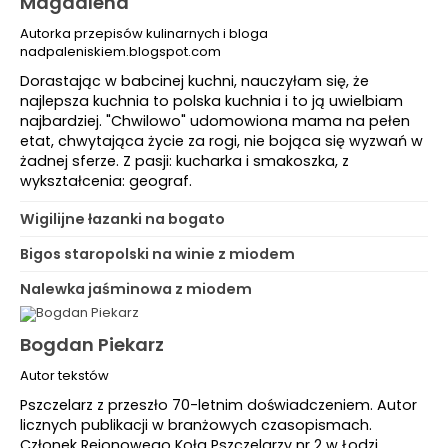
Magdalena
Autorka przepisów kulinarnych i bloga
nadpaleniskiem.blogspot.com
Dorastając w babcinej kuchni, nauczyłam się, że
najlepsza kuchnia to polska kuchnia i to ją uwielbiam
najbardziej. "Chwilowo" udomowiona mama na pełen
etat, chwytająca życie za rogi, nie bojąca się wyzwań w
żadnej sferze. Z pasji: kucharka i smakoszka, z
wykształcenia: geograf.
Wigilijne łazanki na bogato
Bigos staropolski na winie z miodem
Nalewka jaśminowa z miodem
Bogdan Piekarz
Autor tekstów
Pszczelarz z przeszło 70-letnim doświadczeniem. Autor
licznych publikacji w branżowych czasopismach.
Członek Rejonowego Koła Pszczelarzy nr 2 w Łodzi.