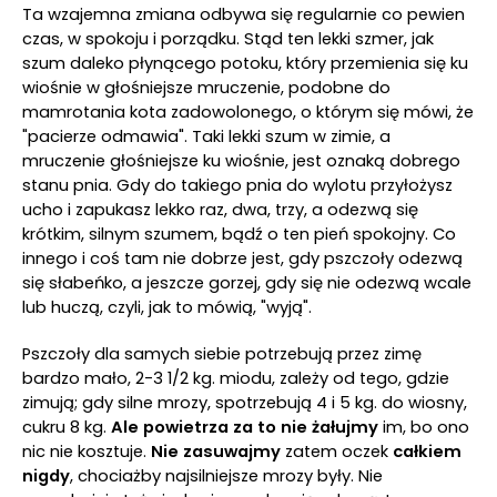
Ta wzajemna zmiana odbywa się regularnie co pewien
czas, w spokoju i porządku. Stąd ten lekki szmer, jak
szum daleko płynącego potoku, który przemienia się ku
wiośnie w głośniejsze mruczenie, podobne do
mamrotania kota zadowolonego, o którym się mówi, że
"pacierze odmawia". Taki lekki szum w zimie, a
mruczenie głośniejsze ku wiośnie, jest oznaką dobrego
stanu pnia. Gdy do takiego pnia do wylotu przyłożysz
ucho i zapukasz lekko raz, dwa, trzy, a odezwą się
krótkim, silnym szumem, bądź o ten pień spokojny. Co
innego i coś tam nie dobrze jest, gdy pszczoły odezwą
się słabeńko, a jeszcze gorzej, gdy się nie odezwą wcale
lub huczą, czyli, jak to mówią, "wyją".
Pszczoły dla samych siebie potrzebują przez zimę
bardzo mało, 2-3 1/2 kg. miodu, zależy od tego, gdzie
zimują; gdy silne mrozy, spotrzebują 4 i 5 kg. do wiosny,
cukru 8 kg.
Ale powietrza za to nie żałujmy
im, bo ono
nic nie kosztuje.
Nie zasuwajmy
zatem oczek
całkiem
nigdy
, chociażby najsilniejsze mrozy były. Nie