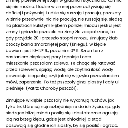
zimnej, przewiewnej stajni w grudniu i styczniu do karmić
się nie można. I ludzie w zimnej porze odżywiają się
obficiej i pożywniej. Ludzie się ruszają i pracują, pszczoły
w zimie przeciwnie, nic nie pracują, nie ruszają się, siedzą
na plastrach kulistym kłębem poniżej miodu i jeśli ul jest
zimny i gniazdo pszczele na zimę źle zaopatrzone, to
gdy przyjdzie 20 i przeszło stopni mrozu, zimujący kłąb
otoczy bania zmarzniętej pary (śniegu), w kłębie
bowiem jest 10-12° R., poza nim 0° R. Szron ten z
nastaniem cieplejszej pory topnieje i całe
mieszkanie pszczołom zalewa. Te chcąc się ratować
przed zalewem, spijają wodę, ale zbytnia ilość wody
powoduje biegunkę, czyli jak się w języku pszczelarskim
mówi, zaperzenie. To też pszczoły giną, plastry i cały ul
pleśnieje. (Patrz: Choroby pszczół).
Zimujące w kłębie pszczoły nie wykonują ruchów, jak
tylko te, które są najniezbędniejsze do ich życia, np. gdy
siedzące bliżej miodu posilą się i dostatecznie ogrzeją,
idą na brzeg kłębu, gdzie jest chłodniej, a stąd
posuwają się głodne ich siostry, by się posilić i ogrzać.