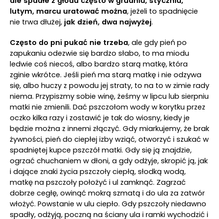
ale spadłe z głodu często w grudniu, styczniu,
lutym, marcu uratować można
, jeżeli to spadnięcie
nie trwa dłużej,
jak dzień, dwa najwyżej
.
Często do pni pukać nie trzeba
, ale gdy pień po
zapukaniu odezwie się bardzo słabo, to ma miodu
ledwie coś niecoś, albo bardzo starą matkę, która
zginie wkrótce. Jeśli pień ma starą matkę i nie odzywa
się, albo huczy z powodu jej straty, to na to w zimie rady
niema. Przypiszmy sobie winę, żeśmy w lipcu lub sierpniu
matki nie zmienili. Dać pszczołom wody w korytku przez
oczko kilka razy i zostawić je tak do wiosny, kiedy je
będzie można z innemi złączyć. Gdy miarkujemy, że brak
żywności, pień do ciepłej izby wziąć, otworzyć i szukać w
spadniętej kupce pszczół matki. Gdy się ją znajdzie,
ogrzać chuchaniem w dłoni, a gdy odżyje, skropić ją, jak
i dające znaki życia pszczoły ciepłą, słodką wodą,
matkę na pszczoły położyć i ul zamknąć. Zagrzać
dobrze cegłę, owinąć mokrą szmatą i do ula za zatwór
włożyć. Powstanie w ulu ciepło. Gdy pszczoły niedawno
spadły, odżyją, poczną na ściany ula i ramki wychodzić i