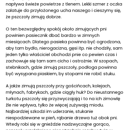
napływa świeże powietrze z tlenem. Lekki szmer z oczka
zalatuje do przyłożonego ucha naszego i cieszymy się,
że pszczoły zimują dobrze.
O ten bezwzględny spokój około zimujących pni
powinien pasiecznik dbać bardzo w zimnych
miesiącach. Dlatego pasieka powinna być ogrodzona,
aby tam bydło, nierogacizna, gęsi itp. nie chodziły, sam
jeden tylko właściciel obchodzi pnie co pewien czas i
zachowuje się tam sam cicho i ostrożnie. W szopach,
stebnikach, gdzie zimują pszczoły, podłoga powinna
być wysypana piaskiem, by stopami nie robić stuku.
A jakże zimują pszczoły przy gościńcach, kolejach,
młynach, fabrykach, gdzie ciągły huk? Do nieustannego
turkotu pszczoły się przyzwyczajają i to na ich zimowlę
źle nie wpływa, tylko że więcej zużywają miodu.
Najbardziej szkodzi im uderzanie, stukanie
niespodziewane w pień, rąbanie drzewa tuż obok pni.
Wtedy robi się w gnieździe nadzwyczajne gorąco,