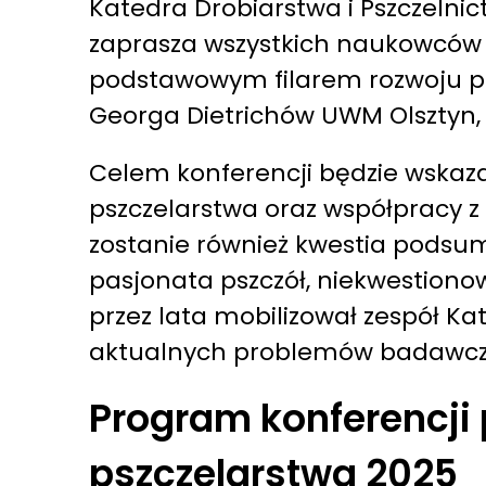
Katedra Drobiarstwa i Pszczelni
zaprasza wszystkich naukowców d
podstawowym filarem rozwoju pszc
Georga Dietrichów UWM Olsztyn, 
Celem konferencji będzie wskaz
pszczelarstwa oraz współpracy 
zostanie również kwestia podsum
pasjonata pszczół, niekwestiono
przez lata mobilizował zespół K
aktualnych problemów badawczyc
Program konferencji
pszczelarstwa 2025