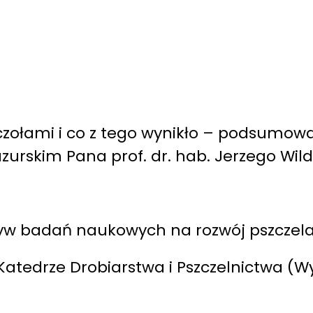
szczołami i co z tego wynikło – podsumo
urskim Pana prof. dr. hab. Jerzego Wil
pływ badań naukowych na rozwój pszczel
Katedrze Drobiarstwa i Pszczelnictwa (Wydz