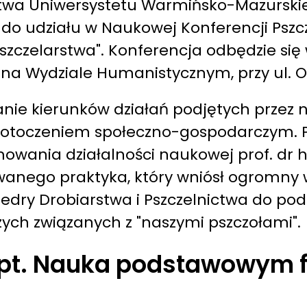
ctwa Uniwersystetu Warmińsko-Mazurskie
o udziału w Naukowej Konferencji Pszcze
zelarstwa". Konferencja odbędzie się w 0
na Wydziale Humanistycznym, przy ul. Ob
anie kierunków działań podjętych przez
z otoczeniem społeczno-gospodarczym. 
owania działalności naukowej prof. dr h
wanego praktyka, który wniósł ogromny w
atedry Drobiarstwa i Pszczelnictwa do p
h związanych z "naszymi pszczołami".
 pt. Nauka podstawowym f