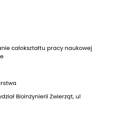
wanie całokształtu pracy naukowej
de
arstwa
iał Bioinżynierii Zwierząt, ul