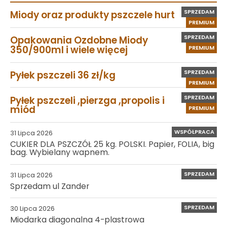
SPRZEDAM
Miody oraz produkty pszczele hurt
PREMIUM
SPRZEDAM
Opakowania Ozdobne Miody
350/900ml i wiele więcej
PREMIUM
SPRZEDAM
Pyłek pszczeli 36 zł/kg
PREMIUM
SPRZEDAM
Pyłek pszczeli ,pierzga ,propolis i
miód
PREMIUM
WSPÓŁPRACA
31 Lipca 2026
CUKIER DLA PSZCZÓŁ 25 kg. POLSKI. Papier, FOLIA, big
bag. Wybielany wapnem.
SPRZEDAM
31 Lipca 2026
Sprzedam ul Zander
SPRZEDAM
30 Lipca 2026
Miodarka diagonalna 4-plastrowa