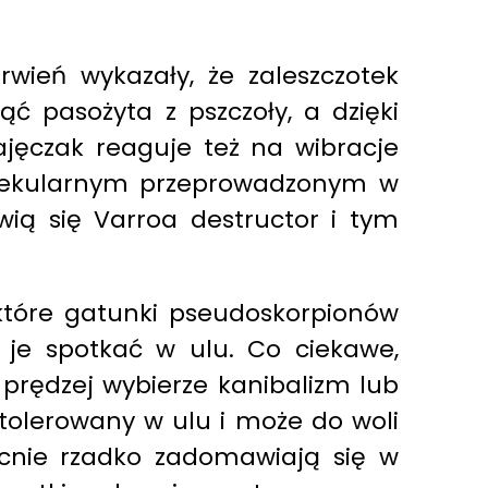
ień wykazały, że zaleszczotek
ąć pasożyta z pszczoły, a dzięki
jęczak reaguje też na wibracje
molekularnym przeprowadzonym w
ią się Varroa destructor i tym
ektóre gatunki pseudoskorpionów
 je spotkać w ulu. Co ciekawe,
prędzej wybierze kanibalizm lub
 tolerowany w ulu i może do woli
becnie rzadko zadomawiają się w