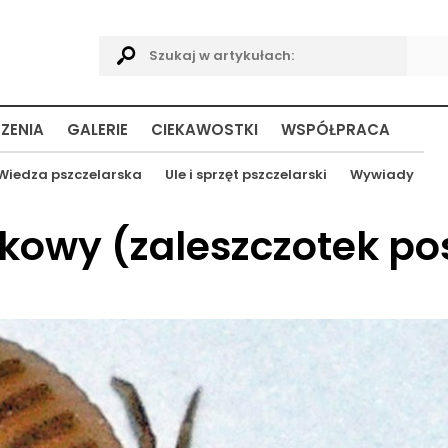
ZENIA
GALERIE
CIEKAWOSTKI
WSPÓŁPRACA
Wiedza pszczelarska
Ule i sprzęt pszczelarski
Wywiady
żkowy (zaleszczotek po