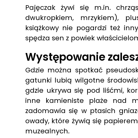
Pajęczak żywi się m.in. chrz
dwukropkiem, mrzykiem), pl
książkowy nie pogardzi też inn
spędza sen z powiek właściciel
Występowanie zales
Gdzie można spotkać pseudosko
gatunki lubią wilgotne środowi
gdzie ukrywa się pod liśćmi, ko
inne kamieniste plaże nad mo
zadomawia się w ptasich gniazd
owady, które żywią się papierem
muzealnych.