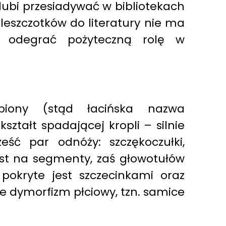
 lubi przesiadywać w bibliotekach
leszczotków do literatury nie ma
gę odegrać pożyteczną rolę w
rpiony (stąd łacińska nazwa
ztałt spadającej kropli – silnie
ść par odnóży: szczękoczułki,
est na segmenty, zaś głowotułów
pokryte jest szczecinkami oraz
je dymorfizm płciowy, tzn. samice