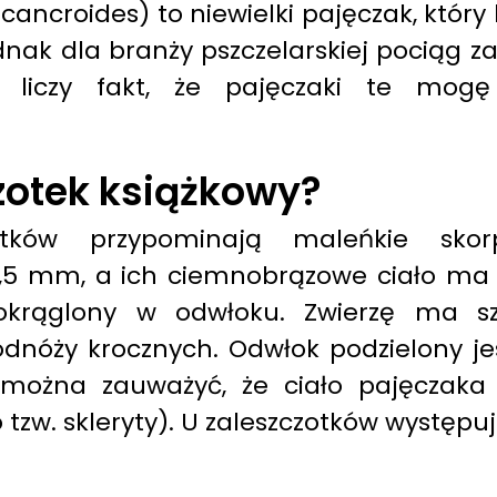
 cancroides) to niewielki pajęczak, który
nak dla branży pszczelarskiej pociąg za
ej liczy fakt, że pajęczaki te mo
zotek książkowy?
otków przypominają maleńkie sko
,5 mm, a ich ciemnobrązowe ciało ma ks
krąglony w odwłoku. Zwierzę ma sze
 odnóży krocznych. Odwłok podzielony j
u można zauważyć, że ciało pajęczaka 
 tzw. skleryty). U zaleszczotków występu