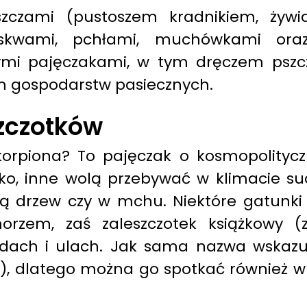
ąszczami (pustoszem kradnikiem, ży
uskwami, pchłami, muchówkami oraz
ymi pajęczakami, w tym dręczem pszcz
om gospodarstw pasiecznych.
zczotków
rpiona? To pajęczak o kosmopolityczn
sko, inne wolą przebywać w klimacie su
rą drzew czy w mchu. Niektóre gatunki 
rzem, zaś zaleszczotek książkowy (
ach i ulach. Jak sama nazwa wskazuje,
), dlatego można go spotkać również w