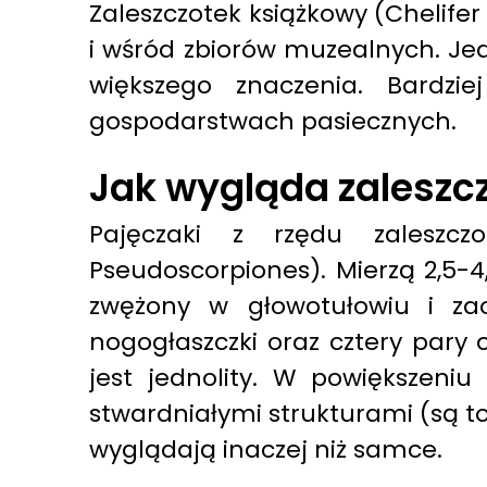
Zaleszczotek książkowy (Chelifer
i wśród zbiorów muzealnych. Jed
większego znaczenia. Bardzi
gospodarstwach pasiecznych.
Jak wygląda zaleszc
Pajęczaki z rzędu zaleszcz
Pseudoscorpiones). Mierzą 2,5-4
zwężony w głowotułowiu i zao
nogogłaszczki oraz cztery pary
jest jednolity. W powiększeni
stwardniałymi strukturami (są to
wyglądają inaczej niż samce.