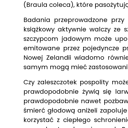
(Braula coleca), które pasożytuj
Badania przeprowadzone przy 
książkowy aktywnie walczy ze sz
szczypcom jadowym może upolow
emitowane przez pojedyncze ps
Nowej Zelandii wiadomo równie
samym mogą mieć zastosowanie 
Czy zaleszczotek pospolity moż
prawdopodobnie żywią się larw
prawdopodobnie nawet pozbawion
śmierć głodową aniżeli zapoluje
korzystać z ciepłego schronien