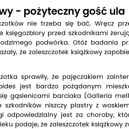
wy - pożyteczny gość ula
czotków nie trzeba się bać. Wręcz pr
we księgozbiory przed szkodnikami żeru
z rodzimego podwórka. Otóż badania 
azały, że zaleszczotek książkowy zapo
otka sprawiły, że pajęczakiem zaintere
croides jest bardzo pożądanym mieszk
 się gąsienicami barciaka (Galleria me
ze szkodników niszczy plastry z woskie
 odpowiedzialny jest za choroby, któr
ieku podaje, że zaleszczotek książkowy z