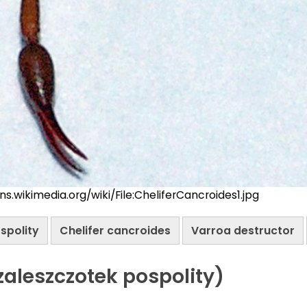
ns.wikimedia.org/wiki/File:CheliferCancroides1.jpg
spolity
Chelifer cancroides
Varroa destructor
zaleszczotek pospolity)