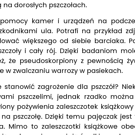
ą na dorosłych pszczołach.
pomocy kamer i urządzeń na podczerw
kodnikami ula. Potrafi na przykład zdj
ać większego od siebie barciaka. Pa
zczoły i cały rój. Dzięki badaniom 
ż, że pseudoskorpiony z pewnością żyw
w zwalczaniu warrozy w pasiekach.
e stanowić zagrożenie dla pszczół? Ni
ami pszczelimi, jednak rzadko można
y pożywienia zaleszczotek książkowy 
 na pszczołę. Dzięki temu pajęczak jest
ia. Mimo to zaleszczotki książkowe o