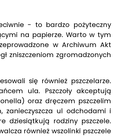
zeciwnie - to bardzo pożyteczny
jącymi na papierze. Warto w tym
przeprowadzone w Archiwum Akt
biegł zniszczeniom zgromadzonych
sowali się również pszczelarze.
ańcem ula. Pszczoły akceptują
llonella) oraz dręczem pszczelim
m, zanieczyszcza ul odchodami i
e dziesiątkują rodziny pszczele.
walcza również wszolinki pszczele