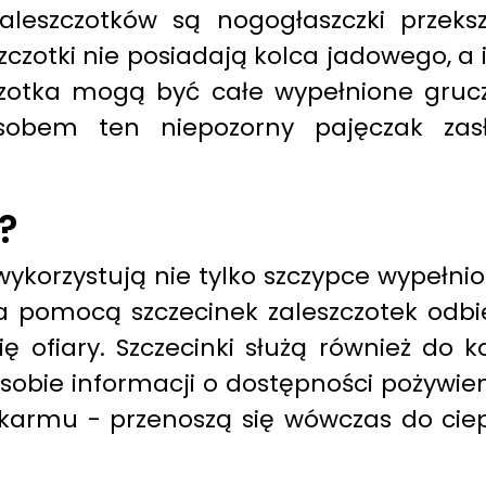
aleszczotków są nogogłaszczki przeks
czotki nie posiadają kolca jadowego, a 
zczotka mogą być całe wypełnione gruc
sobem ten niepozorny pajęczak za
?
ykorzystują nie tylko szczypce wypełnio
 Za pomocą szczecinek zaleszczotek odbie
ię ofiary. Szczecinki służą również do
 sobie informacji o dostępności pożywi
okarmu - przenoszą się wówczas do ciep