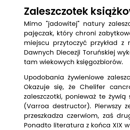
Zaleszczotek książko
Mimo "jadowitej" natury zalesz
pajęczak, który chroni zabytko
miejscu przytoczyć przykład 
Dawnych Diecezji Toruńskiej wyk
tam wiekowych księgozbiorów.
Upodobania żywieniowe zaleszcz
Okazuje się, że Chelifer can
zaleszczotki, ponieważ te żywią
(Varroa destructor). Pierwszy 
przeszkadza czerwiom, zaś drugi
Ponadto literatura z końca XIX w