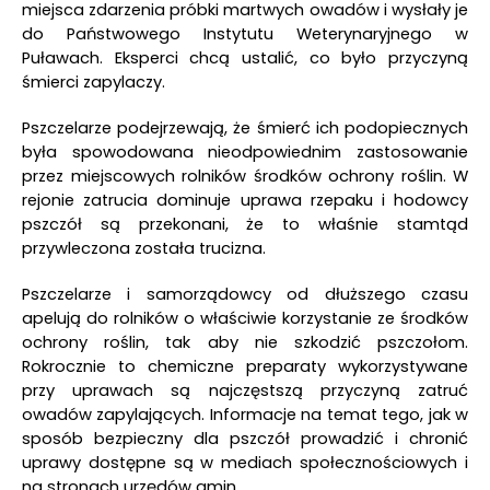
miejsca zdarzenia próbki martwych owadów i wysłały je
do Państwowego Instytutu Weterynaryjnego w
Puławach. Eksperci chcą ustalić, co było przyczyną
śmierci zapylaczy.
Pszczelarze podejrzewają, że śmierć ich podopiecznych
była spowodowana nieodpowiednim zastosowanie
przez miejscowych rolników środków ochrony roślin. W
rejonie zatrucia dominuje uprawa rzepaku i hodowcy
pszczół są przekonani, że to właśnie stamtąd
przywleczona została trucizna.
Pszczelarze i samorządowcy od dłuższego czasu
apelują do rolników o właściwie korzystanie ze środków
ochrony roślin, tak aby nie szkodzić pszczołom.
Rokrocznie to chemiczne preparaty wykorzystywane
przy uprawach są najczęstszą przyczyną zatruć
owadów zapylających. Informacje na temat tego, jak w
sposób bezpieczny dla pszczół prowadzić i chronić
uprawy dostępne są w mediach społecznościowych i
na stronach urzędów gmin.