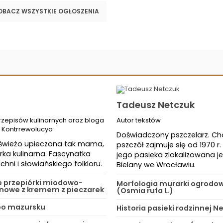
OBACZ WSZYSTKIE OGŁOSZENIA
Tadeusz Netczuk
rzepisów kulinarnych oraz bloga
Autor tekstów
 Kontrrewolucya
Doświadczony pszczelarz. 
świeżo upieczona tak mama,
pszczół zajmuje się od 1970 r
rka kulinarna. Fascynatka
jego pasieka zlokalizowana j
chni i słowiańskiego folkloru.
Bielany we Wrocławiu.
e przepiórki miodowo-
Morfologia murarki ogrodo
owe z kremem z pieczarek
(Osmia rufa L.)
po mazursku
Historia pasieki rodzinnej 