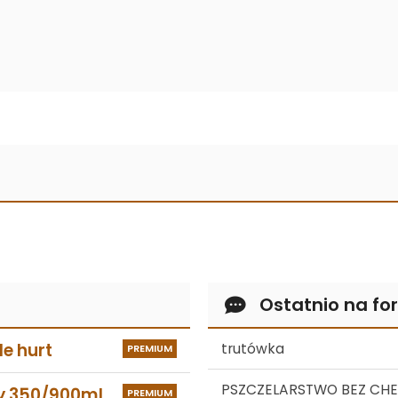
Ostatnio na fo
e hurt
trutówka
PREMIUM
PSZCZELARSTWO BEZ CHEM
y 350/900ml
PREMIUM