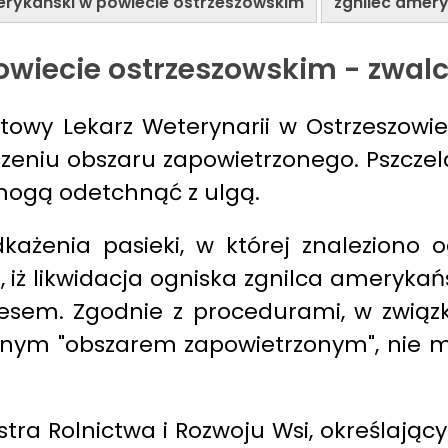
erykański w powiecie ostrzeszowskim
zgnilec amer
owiecie ostrzeszowskim - zwalc
towy Lekarz Weterynarii w Ostrzeszowi
aczeniu obszaru zapowietrzonego. Pszcze
 mogą odetchnąć z ulgą.
każenia pasieki, w której znaleziono
 iż likwidacja ogniska zgnilca ameryka
esem. Zgodnie z procedurami, w związ
nym "obszarem zapowietrzonym", nie ma
tra Rolnictwa i Rozwoju Wsi, określają