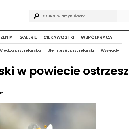
ZENIA
GALERIE
CIEKAWOSTKI
WSPÓŁPRACA
Wiedza pszczelarska
Ule i sprzęt pszczelarski
Wywiady
ki w powiecie ostrzes
im