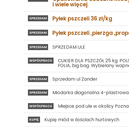
i wiele więcej
Pyłek pszczeli 36 zł/kg
SPRZEDAM
Pyłek pszczeli ,pierzga ,prop
SPRZEDAM
SPRZEDAM ULE
SPRZEDAM
CUKIER DLA PSZCZÓŁ 25 kg. POLSK
WSPÓŁPRACA
FOLIA, big bag. Wybielany wap
Sprzedam ul Zander
SPRZEDAM
Miodarka diagonalna 4-plastrowa
SPRZEDAM
Miejsce pod ule w okolicy Pozna
WSPÓŁPRACA
Kupię miód w ilościach hurtowych
KUPIĘ