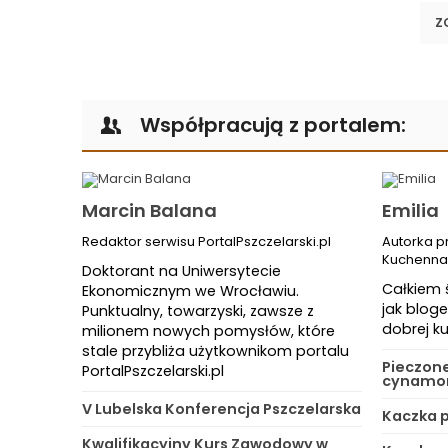
Z
Współpracują z portalem:
Marcin Balana
Emilia
Redaktor serwisu PortalPszczelarski.pl
Autorka p
Kuchenna
Doktorant na Uniwersytecie
Całkiem 
Ekonomicznym we Wrocławiu.
jak bloge
Punktualny, towarzyski, zawsze z
dobrej ku
milionem nowych pomysłów, które
stale przybliża użytkownikom portalu
Pieczon
PortalPszczelarski.pl
cynamon
V Lubelska Konferencja Pszczelarska
Kaczka 
Kwalifikacyjny Kurs Zawodowy w