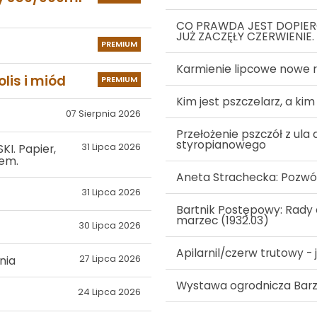
CO PRAWDA JEST DOPIERO
JUŻ ZACZĘŁY CZERWIENIE.
PREMIUM
Karmienie lipcowe nowe 
olis i miód
PREMIUM
Kim jest pszczelarz, a kim
07 Sierpnia 2026
Przełożenie pszczół z ul
styropianowego
31 Lipca 2026
I. Papier,
nem.
Aneta Strachecka: Pozwó
31 Lipca 2026
Bartnik Postępowy: Rady 
marzec (1932.03)
30 Lipca 2026
Apilarnil/czerw trutowy -
27 Lipca 2026
nia
Wystawa ogrodnicza Barz
24 Lipca 2026