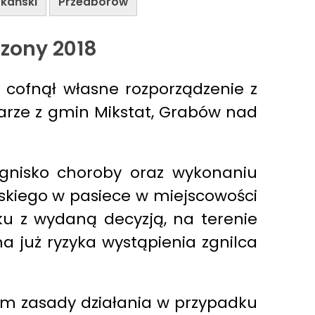
ykański
Przedborów
zony 2018
e cofnął własne rozporządzenie z
larze z gmin Mikstat, Grabów nad
 ognisko choroby oraz wykonaniu
ńskiego w pasiece w miejscowości
ku z wydaną decyzją, na terenie
 już ryzyka wystąpienia zgnilca
cym zasady działania w przypadku