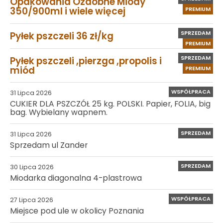
Opakowania Ozdobne Miody
350/900ml i wiele więcej
PREMIUM
SPRZEDAM
Pyłek pszczeli 36 zł/kg
PREMIUM
SPRZEDAM
Pyłek pszczeli ,pierzga ,propolis i
miód
PREMIUM
WSPÓŁPRACA
31 Lipca 2026
CUKIER DLA PSZCZÓŁ 25 kg. POLSKI. Papier, FOLIA, big
bag. Wybielany wapnem.
SPRZEDAM
31 Lipca 2026
Sprzedam ul Zander
SPRZEDAM
30 Lipca 2026
Miodarka diagonalna 4-plastrowa
WSPÓŁPRACA
27 Lipca 2026
Miejsce pod ule w okolicy Poznania