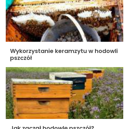
Wykorzystanie keramzytu w hodowli
pszczół
Jak zaczął hodowlę pszczół?