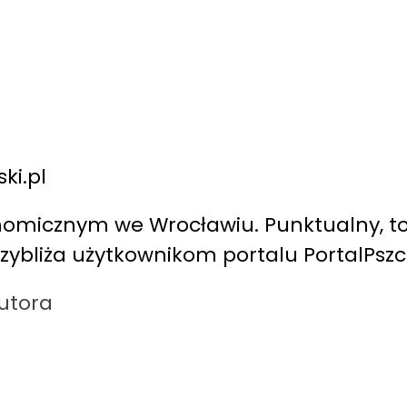
ki.pl
nomicznym we Wrocławiu. Punktualny, to
ybliża użytkownikom portalu PortalPszcz
autora