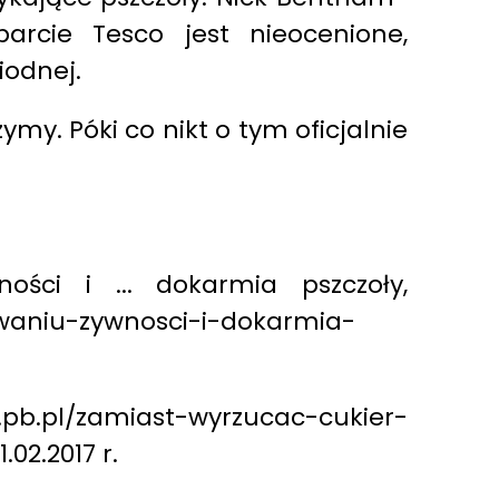
parcie Tesco jest nieocenione,
iodnej.
my. Póki co nikt o tym oficjalnie
ści i ... dokarmia pszczoły,
waniu-zywnosci-i-dokarmia-
w.pb.pl/zamiast-wyrzucac-cukier-
.02.2017 r.