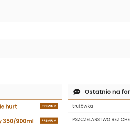
Ostatnio na fo
e hurt
trutówka
PREMIUM
PSZCZELARSTWO BEZ CHEM
y 350/900ml
PREMIUM