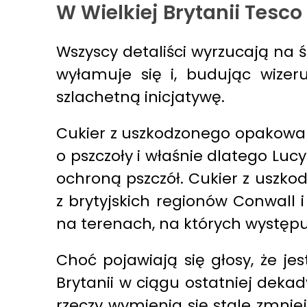
W Wielkiej Brytanii Tesc
Wszyscy detaliści wyrzucają na 
wyłamuje się i, budując wizer
szlachetną inicjatywę.
Cukier z uszkodzonego opakowani
o pszczoły i właśnie dlatego Lu
ochroną pszczół. Cukier z uszko
z brytyjskich regionów Conwall
na terenach, na których występu
Choć pojawiają się głosy, że je
Brytanii w ciągu ostatniej deka
rzeczy wymienia się stale zmnie