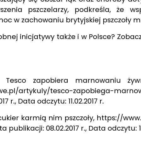
yszenia pszczelarzy, podkreśla, że ws
oc w zachowaniu brytyjskiej pszczoły m
bnej inicjatywy także i w Polsce? Zobaczy
 Tesco zapobiera marnowaniu żywno
e.pl/artykuly/tesco-zapobiega-marno
17 r., Data odczytu: 11.02.2017 r.
cukier karmią nim pszczoły, https://ww
ublikacji: 08.02.2017 r., Data odczytu: 11