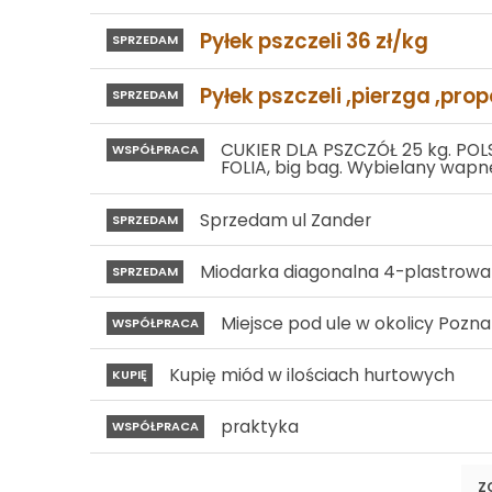
Pyłek pszczeli 36 zł/kg
SPRZEDAM
Pyłek pszczeli ,pierzga ,prop
SPRZEDAM
CUKIER DLA PSZCZÓŁ 25 kg. POLSK
WSPÓŁPRACA
FOLIA, big bag. Wybielany wap
Sprzedam ul Zander
SPRZEDAM
Miodarka diagonalna 4-plastrowa
SPRZEDAM
Miejsce pod ule w okolicy Pozna
WSPÓŁPRACA
Kupię miód w ilościach hurtowych
KUPIĘ
praktyka
WSPÓŁPRACA
Z