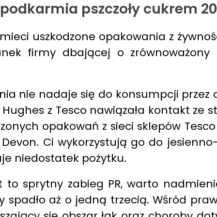
o podkarmia pszczoły cukrem 20
śmieci uszkodzone opakowania z żywnoś
unek firmy dbającej o zrównoważony 
a nie nadaje się do konsumpcji przez cz
cy Hughes z Tesco nawiązała kontakt ze 
dzonych opakowań z sieci sklepów Tesc
 i Devon. Ci wykorzystują go do jesien
je niedostatek pożytku.
st to sprytny zabieg PR, warto nadmienić
dy spadło aż o jedną trzecią. Wśród p
jszający się obszar łąk oraz choroby do