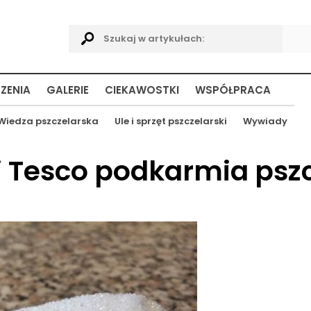
ZENIA
GALERIE
CIEKAWOSTKI
WSPÓŁPRACA
Wiedza pszczelarska
Ule i sprzęt pszczelarski
Wywiady
ii Tesco podkarmia psz