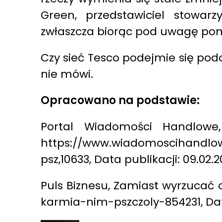
Green, przedstawiciel stowarz
zwłaszcza biorąc pod uwagę pom
Czy sieć Tesco podejmie się podo
nie mówi.
Opracowano na podstawie:
Portal Wiadomości Handlowe,
https://www.wiadomoscihandlow
psz,10633, Data publikacji: 09.02.20
Puls Biznesu, Zamiast wyrzucać 
karmia-nim-pszczoly-854231, Data p