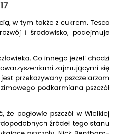
17
cią, w tym także z cukrem. Tesco
rozwój i środowisko, podejmuje
łowieka. Co innego jeżeli chodzi
stowarzyszeniami zajmującymi się
o jest przekazywany pszczelarzom
no-zimowego podkarmiana pszczół
, że pogłowie pszczół w Wielkiej
rawdopodobnych źródeł tego stanu
tykające pszczoły. Nick Bentham-