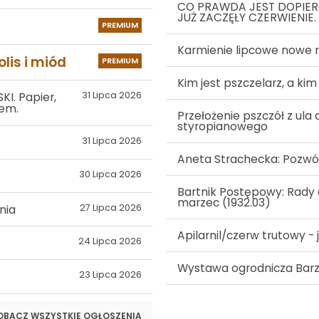
CO PRAWDA JEST DOPIERO
JUŻ ZACZĘŁY CZERWIENIE.
PREMIUM
Karmienie lipcowe nowe 
olis i miód
PREMIUM
Kim jest pszczelarz, a kim
31 Lipca 2026
I. Papier,
nem.
Przełożenie pszczół z ul
styropianowego
31 Lipca 2026
Aneta Strachecka: Pozwó
30 Lipca 2026
Bartnik Postępowy: Rady 
marzec (1932.03)
27 Lipca 2026
nia
Apilarnil/czerw trutowy -
24 Lipca 2026
Wystawa ogrodnicza Barz
23 Lipca 2026
OBACZ WSZYSTKIE OGŁOSZENIA