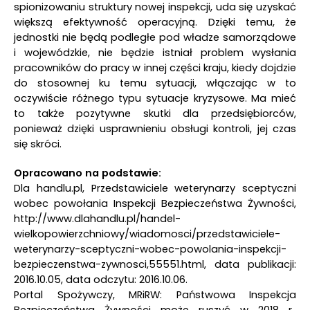
spionizowaniu struktury nowej inspekcji, uda się uzyskać
większą efektywność operacyjną. Dzięki temu, że
jednostki nie będą podległe pod władze samorządowe
i wojewódzkie, nie będzie istniał problem wysłania
pracowników do pracy w innej części kraju, kiedy dojdzie
do stosownej ku temu sytuacji, włączając w to
oczywiście różnego typu sytuacje kryzysowe. Ma mieć
to także pozytywne skutki dla przedsiębiorców,
ponieważ dzięki usprawnieniu obsługi kontroli, jej czas
się skróci.
Opracowano na podstawie:
Dla handlu.pl, Przedstawiciele weterynarzy sceptyczni
wobec powołania Inspekcji Bezpieczeństwa Żywności,
http://www.dlahandlu.pl/handel-
wielkopowierzchniowy/wiadomosci/przedstawiciele-
weterynarzy-sceptyczni-wobec-powolania-inspekcji-
bezpieczenstwa-zywnosci,55551.html, data publikacji:
2016.10.05, data odczytu: 2016.10.06.
Portal Spożywczy, MRiRW: Państwowa Inspekcja
Bezpieczeństwa Żywności może ruszyć w 2018 r.,